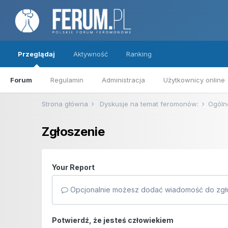
Przeglądaj
Aktywność
Ranking
Forum
Regulamin
Administracja
Użytkownicy online
Strona główna
Dyskusje na temat feromonów:
Ogóln
Zgłoszenie
Your Report
Opcjonalnie możesz dodać wiadomość do zgło
Potwierdź, że jesteś człowiekiem