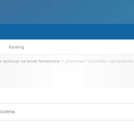
Ranking
e dyskusje na temat feromonów
pheromax 1 ml próbka -sprawdzone
szenia.