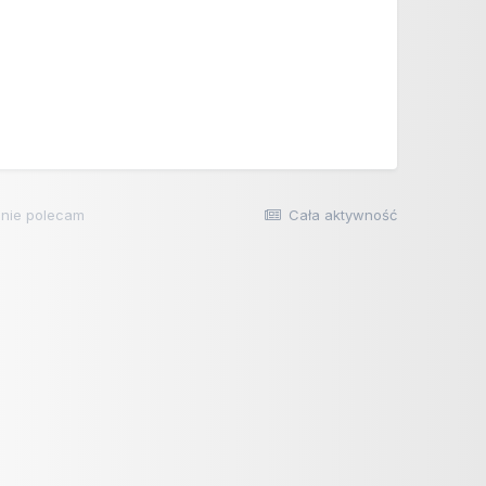
 nie polecam
Cała aktywność