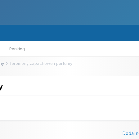
Ranking
umy
feromony zapachowe i perfumy
y
Dodaj n