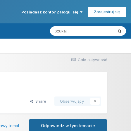
Zarejestruj się
Posiadasz konto? Zaloguj się
Cała aktywność
Share
Obserwujący
0
owy temat
Odpowiedz w tym temacie