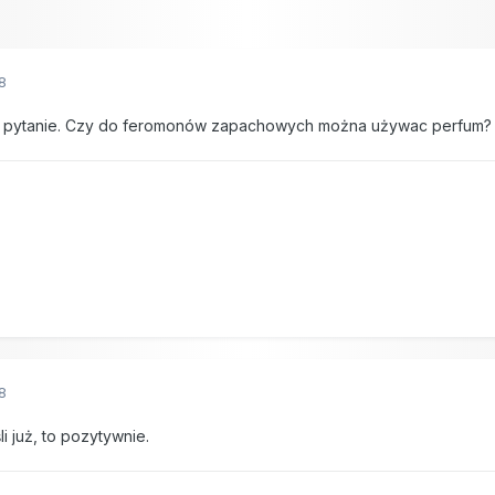
8
 pytanie. Czy do feromonów zapachowych można używac perfum? Czy
8
li już, to pozytywnie.