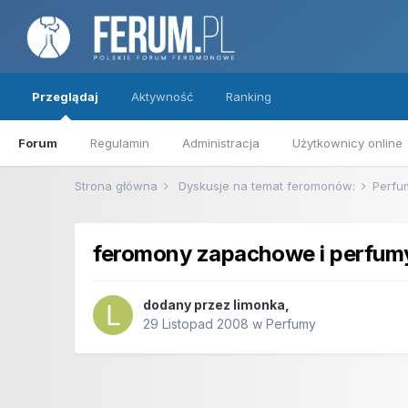
Przeglądaj
Aktywność
Ranking
Forum
Regulamin
Administracja
Użytkownicy online
Strona główna
Dyskusje na temat feromonów:
Perf
feromony zapachowe i perfum
dodany przez
limonka
,
29 Listopad 2008
w
Perfumy