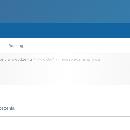
Ranking
ony w uwodzeniu
PHX OXY - niebezpieczna sprawa...
szenia.