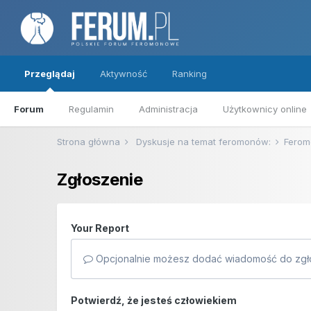
Przeglądaj
Aktywność
Ranking
Forum
Regulamin
Administracja
Użytkownicy online
Strona główna
Dyskusje na temat feromonów:
Ferom
Zgłoszenie
Your Report
Opcjonalnie możesz dodać wiadomość do zgło
Potwierdź, że jesteś człowiekiem