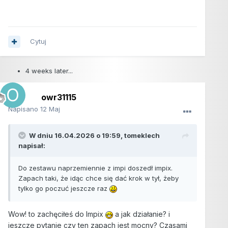
Cytuj
4 weeks later...
owr31115
Napisano
12 Maj
W dniu 16.04.2026 o 19:59,
tomeklech
napisał:
Do zestawu naprzemiennie z impi doszedł impix.
Zapach taki, że idąc chce się dać krok w tył, żeby
tylko go poczuć jeszcze raz
Wow! to zachęciłeś do Impix
a jak działanie? i
jeszcze pytanie czy ten zapach jest mocny? Czasami