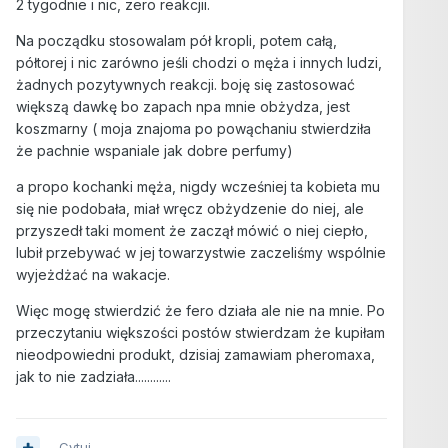
2 tygodnie i nic, zero reakcjii.
Na począdku stosowalam pół kropli, potem całą,
półtorej i nic zarówno jeśli chodzi o męża i innych ludzi,
żadnych pozytywnych reakcji. boję się zastosować
większą dawkę bo zapach npa mnie obżydza, jest
koszmarny ( moja znajoma po powąchaniu stwierdziła
że pachnie wspaniale jak dobre perfumy)
a propo kochanki męża, nigdy wcześniej ta kobieta mu
się nie podobała, miał wręcz obżydzenie do niej, ale
przyszedł taki moment że zaczął mówić o niej ciepło,
lubił przebywać w jej towarzystwie zaczeliśmy wspólnie
wyjeżdżać na wakacje.
Więc mogę stwierdzić że fero działa ale nie na mnie. Po
przeczytaniu większości postów stwierdzam że kupiłam
nieodpowiedni produkt, dzisiaj zamawiam pheromaxa,
jak to nie zadziała............
Cytuj