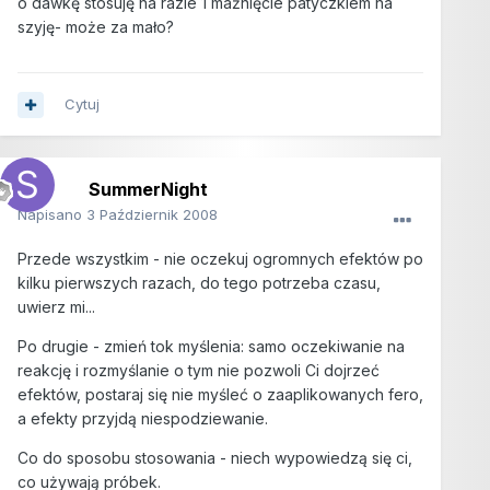
o dawkę stosuję na razie 1 maźnięcie patyczkiem na
szyję- może za mało?
Cytuj
SummerNight
Napisano
3 Październik 2008
Przede wszystkim - nie oczekuj ogromnych efektów po
kilku pierwszych razach, do tego potrzeba czasu,
uwierz mi...
Po drugie - zmień tok myślenia: samo oczekiwanie na
reakcję i rozmyślanie o tym nie pozwoli Ci dojrzeć
efektów, postaraj się nie myśleć o zaaplikowanych fero,
a efekty przyjdą niespodziewanie.
Co do sposobu stosowania - niech wypowiedzą się ci,
co używają próbek.