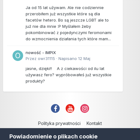
Ja od 15 lat używam. Ale nie codziennie
przerobiłem już wszystkie które są dla
facetów hetero. Bo są jeszcze LGBT ale to
już nie dla mnie :P Myślałem żeby
pokombinować z pojedynczymi feromonami
do wzmocnienia działania tych które mam...
nowość - IMPIX
Przez
owr31115
·
Napisano
12 Maj
jasne, dzięki!! A z ciekawości od ilu lat
używasz fero? wypróbowałeś już wszystkie
produkty?
Polityka prywatności
Kontakt
Copyright © 2006-2021
Powiadomienie o plikach cookie
Powered by Invision Community