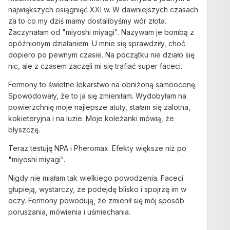
największych osiągnięć XXI w. W dawniejszych czasach
za to co my dziś mamy dostalibyśmy wór złota.
Zaczynałam od "miyoshi miyagi". Nazywam je bombą z
opóźnionym działaniem. U mnie się sprawdziły, choć
dopiero po pewnym czasie. Na początku nie działo się
nic, ale z czasem zaczęli mi się trafiać super faceci.
Fermony to świetne lekarstwo na obniżoną samoocenę.
Spowodowały, że to ja się zmieniłam. Wydobyłam na
powierzchnię moje najlepsze atuty, stałam się zalotna,
kokieteryjna i na luzie. Moje koleżanki mówią, że
błyszczę.
Teraz testuję NPA i Pheromax. Efekty większe niż po
"miyoshi miyagi".
Nigdy nie miałam tak wielkiego powodzenia. Faceci
głupieją, wystarczy, że podejdę blisko i spojrzę im w
oczy. Fermony powodują, że zmienił się mój sposób
poruszania, mówienia i uśmiechania.