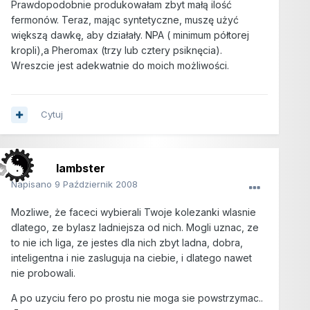
Prawdopodobnie produkowałam zbyt małą ilość
fermonów. Teraz, mając syntetyczne, muszę użyć
większą dawkę, aby działały. NPA ( minimum półtorej
kropli),a Pheromax (trzy lub cztery psiknęcia).
Wreszcie jest adekwatnie do moich możliwości.
Cytuj
lambster
Napisano
9 Październik 2008
Mozliwe, że faceci wybierali Twoje kolezanki wlasnie
dlatego, ze bylasz ladniejsza od nich. Mogli uznac, ze
to nie ich liga, ze jestes dla nich zbyt ladna, dobra,
inteligentna i nie zasluguja na ciebie, i dlatego nawet
nie probowali.
A po uzyciu fero po prostu nie moga sie powstrzymac..