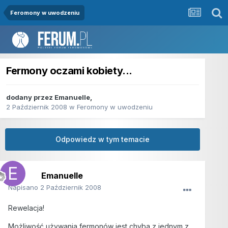
Feromony w uwodzeniu
Fermony oczami kobiety...
dodany przez
Emanuelle
,
2 Październik 2008
w
Feromony w uwodzeniu
Odpowiedz w tym temacie
Emanuelle
Napisano
2 Październik 2008
Rewelacja!
Możliwość używania fermonów jest chyba z jednym z