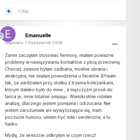
Cytuj
Emanuelle
Napisano
7 Październik 2008
Zanim zaczęłam stosować fermony, miałam poważne
problemy w nawiązywaniu kontaktów z płcią przeciwną.
Chociaż zawsze byłam zadbana, modnie ubrana i
atrakcyjna, nie miałam powodzenia u facetów. BYwało
tak, że siedziałam przy stoliku z trzema koleżankami,
którym daleko było do mnie , a mężczyźni prosili do
tańca je, mnie totalnie omijając. Wielokrotnie robiłam
analizę, dlaczego jestem pomijana i odrzucana. Nie
jestem zarozumiała ani wywyższająca się, mam
poczucie humoru, umiem być miła i serdeczna, a tu
fiasko.
Myślę, że wreszcie odkryłam w czym rzecz!