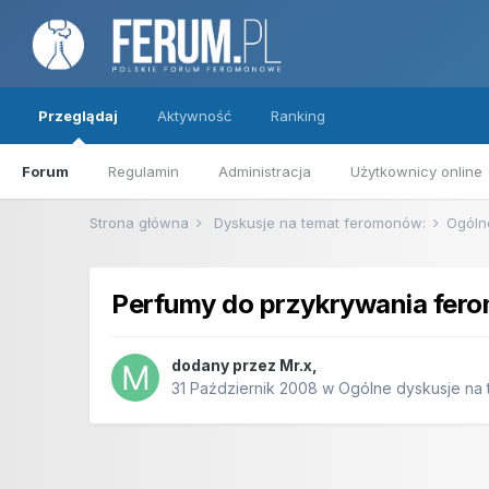
Przeglądaj
Aktywność
Ranking
Forum
Regulamin
Administracja
Użytkownicy online
Strona główna
Dyskusje na temat feromonów:
Ogóln
Perfumy do przykrywania fe
dodany przez
Mr.x
,
31 Październik 2008
w
Ogólne dyskusje na