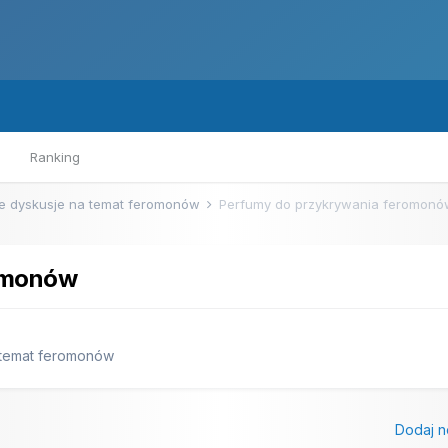
Ranking
e dyskusje na temat feromonów
Perfumy do przykrywania feromon
romonów
 temat feromonów
Dodaj n