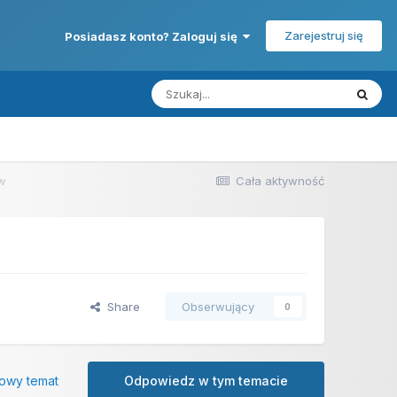
Zarejestruj się
Posiadasz konto? Zaloguj się
ów
Cała aktywność
Share
Obserwujący
0
owy temat
Odpowiedz w tym temacie