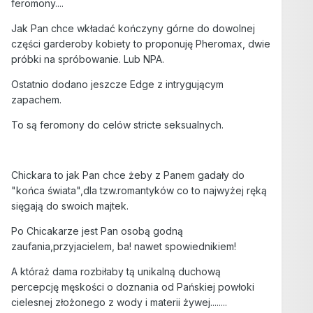
feromony....
Jak Pan chce wkładać kończyny górne do dowolnej
części garderoby kobiety to proponuję Pheromax, dwie
próbki na spróbowanie. Lub NPA.
Ostatnio dodano jeszcze Edge z intrygującym
zapachem.
To są feromony do celów stricte seksualnych.
Chickara to jak Pan chce żeby z Panem gadały do
"końca świata",dla tzw.romantyków co to najwyżej ręką
sięgają do swoich majtek.
Po Chicakarze jest Pan osobą godną
zaufania,przyjacielem, ba! nawet spowiednikiem!
A któraż dama rozbiłaby tą unikalną duchową
percepcję męskości o doznania od Pańskiej powłoki
cielesnej złożonego z wody i materii żywej........