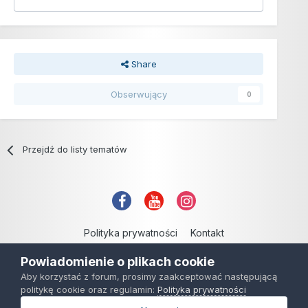
Share
Obserwujący
0
Przejdź do listy tematów
Polityka prywatności
Kontakt
Copyright © 2006-2021
Powiadomienie o plikach cookie
Powered by Invision Community
Aby korzystać z forum, prosimy zaakceptować następującą
politykę cookie oraz regulamin:
Polityka prywatności