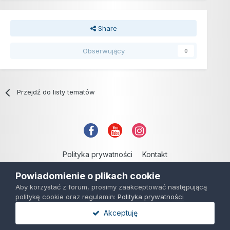
Share
Obserwujący
0
Przejdź do listy tematów
Polityka prywatności
Kontakt
Copyright © 2006-2021
Powiadomienie o plikach cookie
Powered by Invision Community
Aby korzystać z forum, prosimy zaakceptować następującą
politykę cookie oraz regulamin:
Polityka prywatności
Akceptuję