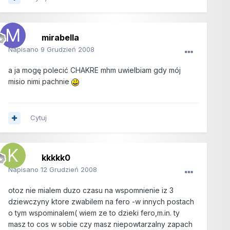
mirabella
Napisano
9 Grudzień 2008
a ja mogę polecić CHAKRE mhm uwielbiam gdy mój
misio nimi pachnie
Cytuj
kkkkk0
Napisano
12 Grudzień 2008
otoz nie mialem duzo czasu na wspomnienie iz 3
dziewczyny ktore zwabilem na fero -w innych postach
o tym wspominalem( wiem ze to dzieki fero,m.in. ty
masz to cos w sobie czy masz niepowtarzalny zapach