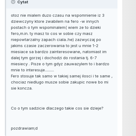
Cytat
otoz nie mialem duzo czasu na wspomnienie iz 3
dziewczyny ktore zwabilem na fero -w innych
postach o tym wspominalem( wiem ze to dzieki
fero,m.in. ty masz to cos w sobie czy masz
niepowtarzalny zapach ciala..he) zazwyczaj po
jakims czasie zaczerowania to jest u mnie 1-2
miesiace sa bardzo zainteresowane, natomiast im
dalej tym gorzej i dochodzi do rostania tj. 6-7
miesiecy . Pisze o tym gdyz zauwazylem to i bardzo
mnie to interesuje..........
Fero stosuje tak samo w takiej samej ilosci i te same ,
chociaz niedlugo musze sobie zakupic nowe bo mi
sie koncza.
Co o tym sadzicie dlaczego takie cos sie dzieje?
pozdrawiam;d