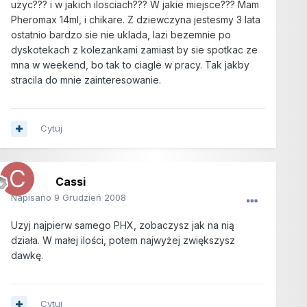
uzyc??? i w jakich ilosciach??? W jakie miejsce??? Mam
Pheromax 14ml, i chikare. Z dziewczyna jestesmy 3 lata
ostatnio bardzo sie nie uklada, lazi bezemnie po
dyskotekach z kolezankami zamiast by sie spotkac ze
mna w weekend, bo tak to ciagle w pracy. Tak jakby
stracila do mnie zainteresowanie.
Cytuj
Cassi
Napisano
9 Grudzień 2008
Uzyj najpierw samego PHX, zobaczysz jak na nią
działa. W małej ilości, potem najwyżej zwiększysz
dawkę.
Cytuj