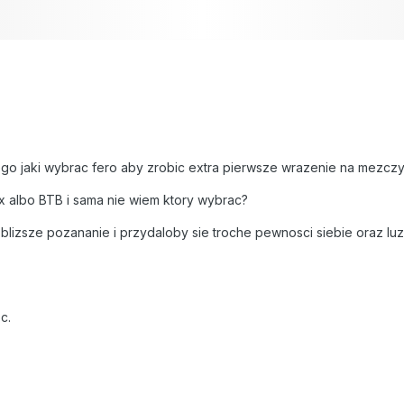
go jaki wybrac fero aby zrobic extra pierwsze wrazenie na mezcz
x albo BTB i sama nie wiem ktory wybrac?
blizsze pozananie i przydaloby sie troche pewnosci siebie oraz l
c.