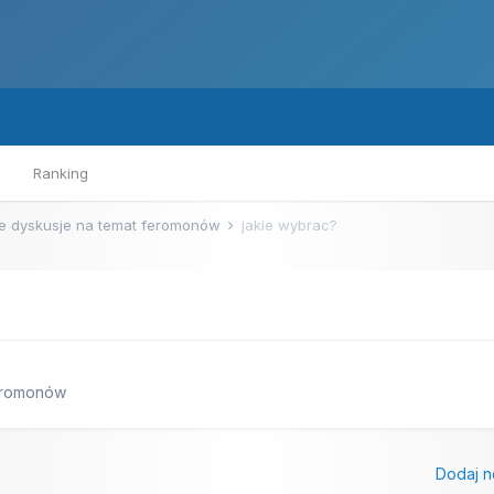
Ranking
e dyskusje na temat feromonów
jakie wybrac?
feromonów
Dodaj n