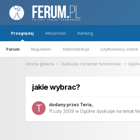
Przeglądaj
Aktywność
Ranking
Forum
Regulamin
Administracja
Użytkownicy online
Strona główna
Dyskusje na temat feromonów:
Ogóln
jakie wybrac?
dodany przez
Teria
,
11 Luty 2009
w
Ogólne dyskusje na temat 