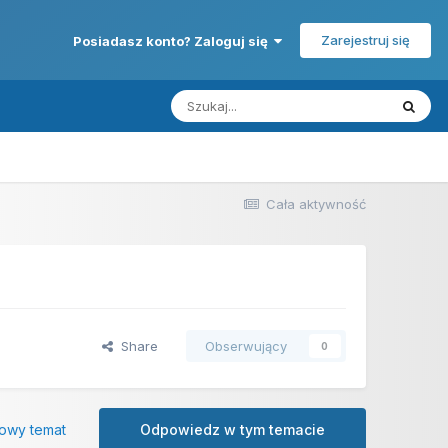
Zarejestruj się
Posiadasz konto? Zaloguj się
Cała aktywność
Share
Obserwujący
0
owy temat
Odpowiedz w tym temacie