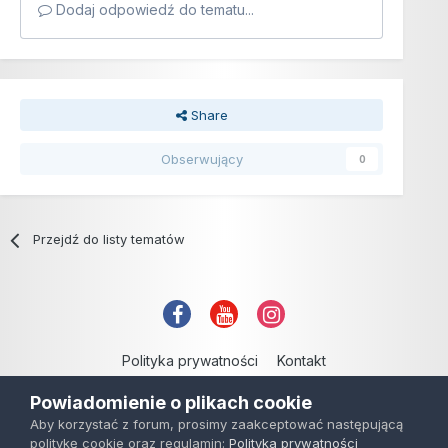
Dodaj odpowiedź do tematu...
Share
Obserwujący
0
Przejdź do listy tematów
Polityka prywatności
Kontakt
Copyright © 2006-2021
Powiadomienie o plikach cookie
Powered by Invision Community
Aby korzystać z forum, prosimy zaakceptować następującą
politykę cookie oraz regulamin:
Polityka prywatności