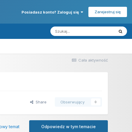
Zarejestruj się
Posiadasz konto? Zaloguj się
Cała aktywność
Share
Obserwujący
0
owy temat
Odpowiedz w tym temacie