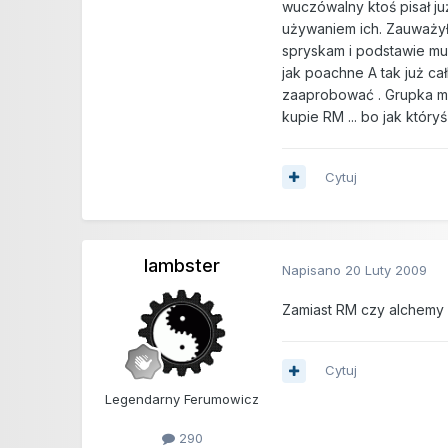
wuczówalny ktoś pisał ju
używaniem ich. Zauważył
spryskam i podstawie mu
jak poachne A tak już ca
zaaprobować . Grupka mę
kupie RM ... bo jak który
Cytuj
lambster
Napisano
20 Luty 2009
Zamiast RM czy alchemy 
Cytuj
Legendarny Ferumowicz
290