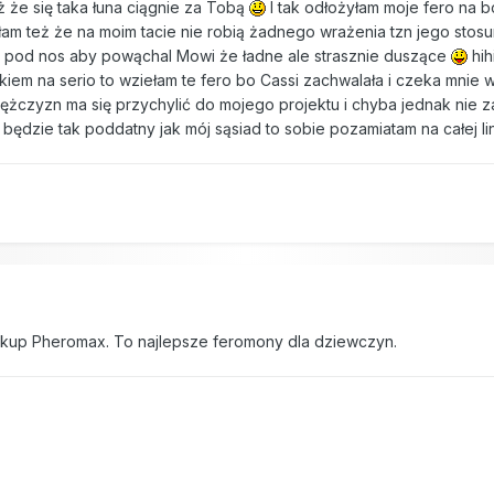
ż że się taka łuna ciągnie za Tobą
I tak odłożyłam moje fero na
am też że na moim tacie nie robią żadnego wrażenia tzn jego stosu
 pod nos aby powąchal Mowi że ładne ale strasznie duszące
hih
łkiem na serio to wziełam te fero bo Cassi zachwalała i czeka mni
żczyzn ma się przychylić do mojego projektu i chyba jednak nie 
ś będzie tak poddatny jak mój sąsiad to sobie pozamiatam na całej li
kup Pheromax. To najlepsze feromony dla dziewczyn.