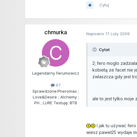
Cytuj
chmurka
Napisano
17 Luty 2009
Cytat
2; fero moglo zadzial
kobietą ze facet nie j
Legendarny Ferumowicz
zwlaszcza gdy jest tr
67
Sprawdzone:
Pheromax ;
Love&Desire ; Alchemy ;
ale to jest tylko moje
PH ; LURE Testuję: BTB
I jak tu używać fero
wiesz paweł25 wydaje mi 