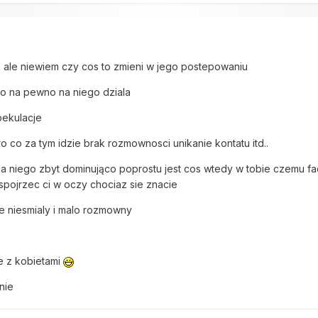
i ale niewiem czy cos to zmieni w jego postepowaniu
 to na pewno na niego dziala
pekulacje
o co za tym idzie brak rozmownosci unikanie kontatu itd..
na niego zbyt dominująco poprostu jest cos wtedy w tobie czemu face
 spojrzec ci w oczy chociaz sie znacie
e niesmialy i malo rozmowny
e z kobietami
anie