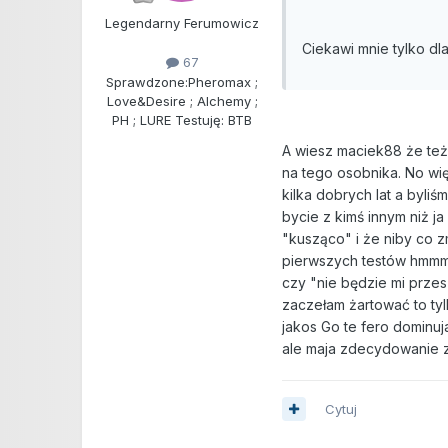
Legendarny Ferumowicz
Ciekawi mnie tylko dla
67
Sprawdzone:
Pheromax ;
Love&Desire ; Alchemy ;
PH ; LURE Testuję: BTB
A wiesz maciek88 że też
na tego osobnika. No wię
kilka dobrych lat a byli
bycie z kimś innym niż j
"kusząco" i że niby co 
pierwszych testów hmmm Z
czy "nie będzie mi prze
zaczełam żartować to tyl
jakos Go te fero dominu
ale maja zdecydowanie zł
Cytuj