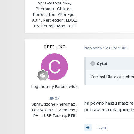
Sprawdzone:
NPA,
Pheromax, Chikara,
Perfect Ten, Alter Ego,
A314, Perception, EDGE,
P6, Percept Man, BTB
chmurka
Napisano
22 Luty 2009
Cytat
Zamiast RM czy alche
Legendarny Ferumowicz
67
na pewno haszu masz rac
Sprawdzone:
Pheromax ;
poprawienia relacji mię
Love&Desire ; Alchemy ;
PH ; LURE Testuję: BTB
Cytuj