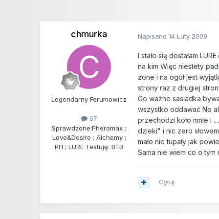
chmurka
Napisano
14 Luty 2009
I stało się dostałam LURE
na kim Więc niestety pa
żone i na ogół jest wyj
strony raz z drugiej stro
Co ważne sasiadka bywała
Legendarny Ferumowicz
wszystko oddawać No al
67
przechodzi koło mnie i .
Sprawdzone:
Pheromax ;
dzieki" i nic zero słowem
Love&Desire ; Alchemy ;
mało nie tupały jak powi
PH ; LURE Testuję: BTB
Sama nie wiem co o tym m
Cytuj