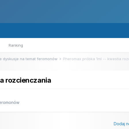
Ranking
e dyskusje na temat feromonów
Pheromax próbka 1ml -- kwestia roz
a rozcienczania
 feromonów
Dodaj n