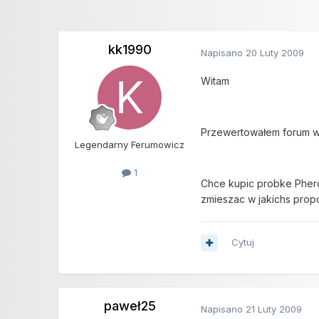
kk1990
Napisano
20 Luty 2009
Witam
Przewertowałem forum wp
Legendarny Ferumowicz
1
Chce kupic probke Pherom
zmieszac w jakichs prop
Cytuj
paweł25
Napisano
21 Luty 2009