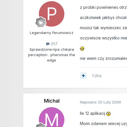
z probki powinienes otrz
aczkolwiek jakbys chcial
musisz tak wymieszec zeb
Legendarny Ferumowicz
oczywiscie wszystko mies
257
Sprawdzone:
npa chikara
perception . pheromax the
nie wiem czy zrozumiale
edge
Cytuj
Michal
Napisano
25 Luty 2009
Ile 12 aplikacij
Moim zdaniem wiecej uzyw