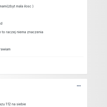
ami(zbyt mala ilosc )
td
e to raczej niema znaczenia
rawiam
zu 1:12 na siebie