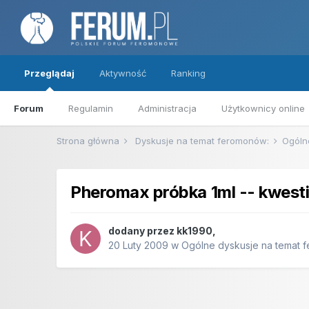
Przeglądaj
Aktywność
Ranking
Forum
Regulamin
Administracja
Użytkownicy online
Strona główna
Dyskusje na temat feromonów:
Ogóln
Pheromax próbka 1ml -- kwesti
dodany przez
kk1990
,
20 Luty 2009
w
Ogólne dyskusje na temat