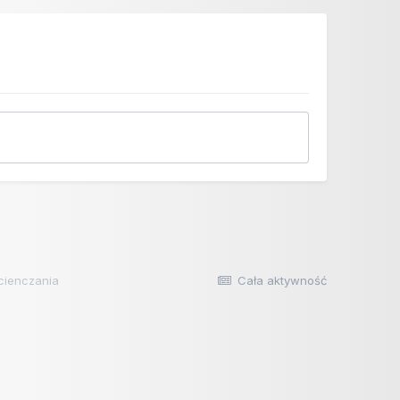
cienczania
Cała aktywność