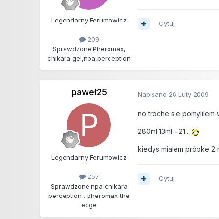
Legendarny Ferumowicz
Cytuj
209
Sprawdzone:
Pheromax,
chikara gel,npa,perception
paweł25
Napisano
26 Luty 2009
no troche sie pomylilem
280ml:13ml =21...
kiedys mialem próbke 2 m
Legendarny Ferumowicz
257
Cytuj
Sprawdzone:
npa chikara
perception . pheromax the
edge