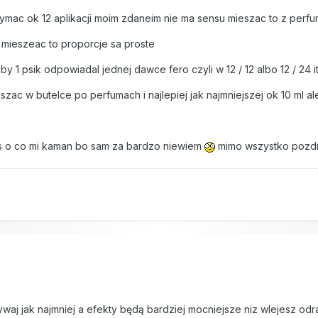
ymac ok 12 aplikacji moim zdaneim nie ma sensu mieszac to z perfum
 mieszeac to proporcje sa proste
y 1 psik odpowiadal jednej dawce fero czyli w 12 / 12 albo 12 / 24 i
zac w butelce po perfumach i najlepiej jak najmniejszej ok 10 ml al
s o co mi kaman bo sam za bardzo niewiem
mimo wszystko pozd
aj jak najmniej a efekty będą bardziej mocniejsze niz wlejesz odra