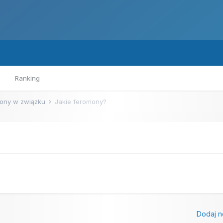
Ranking
ony w związku
Jakie feromony?
Dodaj n