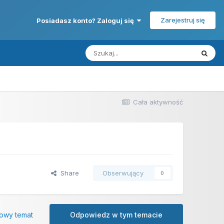
Zarejestruj się
Posiadasz konto? Zaloguj się
Cała aktywność
Share
Obserwujący
0
owy temat
Odpowiedz w tym temacie