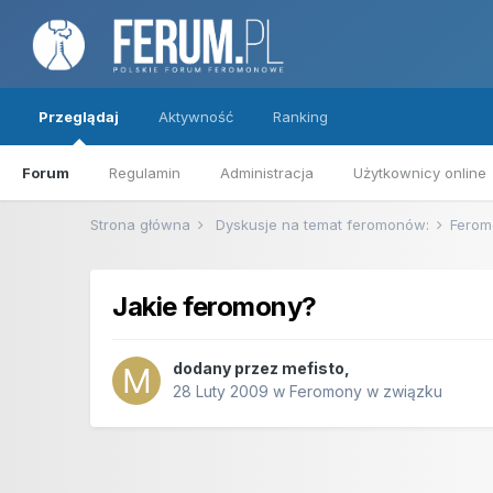
Przeglądaj
Aktywność
Ranking
Forum
Regulamin
Administracja
Użytkownicy online
Strona główna
Dyskusje na temat feromonów:
Ferom
Jakie feromony?
dodany przez
mefisto
,
28 Luty 2009
w
Feromony w związku