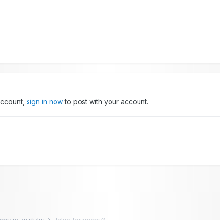
 account,
sign in now
to post with your account.
ony w związku
Jakie feromony?