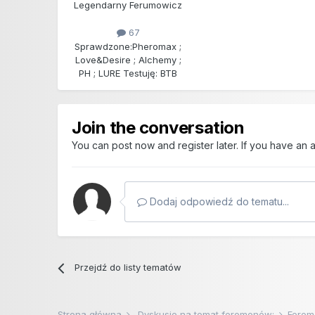
Legendarny Ferumowicz
67
Sprawdzone:
Pheromax ;
Love&Desire ; Alchemy ;
PH ; LURE Testuję: BTB
Join the conversation
You can post now and register later. If you have an
Dodaj odpowiedź do tematu...
Przejdź do listy tematów
Strona główna
Dyskusje na temat feromonów:
Ferom