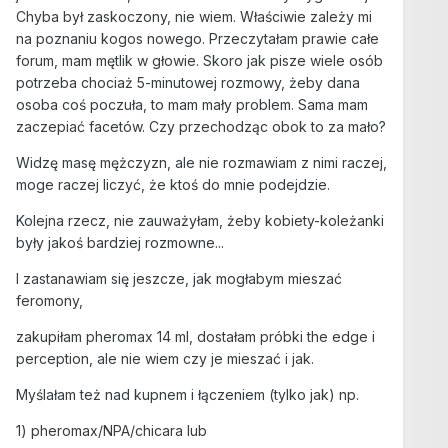
Chyba był zaskoczony, nie wiem. Właściwie zależy mi
na poznaniu kogos nowego. Przeczytałam prawie całe
forum, mam mętlik w głowie. Skoro jak pisze wiele osób
potrzeba chociaż 5-minutowej rozmowy, żeby dana
osoba coś poczuła, to mam mały problem. Sama mam
zaczepiać facetów. Czy przechodząc obok to za mało?
Widzę masę mężczyzn, ale nie rozmawiam z nimi raczej,
moge raczej liczyć, że ktoś do mnie podejdzie.
Kolejna rzecz, nie zauważyłam, żeby kobiety-koleżanki
były jakoś bardziej rozmowne...
I zastanawiam się jeszcze, jak mogłabym mieszać
feromony,
zakupiłam pheromax 14 ml, dostałam próbki the edge i
perception, ale nie wiem czy je mieszać i jak.
Myślałam też nad kupnem i łączeniem (tylko jak) np.
1) pheromax/NPA/chicara lub