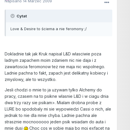
Napisano
14 Marzec 2009
Cytat
Love & Desire to ściema a nie feromony ;/
Dokladnie tak jak Kruk napisal L&D wlasciwie poza
ladnym zapachem moim zdaniem nic nie daja i z
zawartoscia feromonow tez nie maja nic wspolnego.
Ladnie pachna to fakt, zapach jest delikatny kobiecy i
zmyslowy, ale to wszystko.
Jesli chodzi o mnie to ja uzywam tylko Alchemy do
pracy, czasem na to psikne wlasnie L&D i w ciagu dnia
dwa trzy razy sie psikam>. Mialam drobna probe z
LURE bo spodobaly mi sie wypowiedzi Cassi o nich, ale
jednak to nie dla mnie chyba. Ladnie pachna ale
strasznie mocnoooooo jeden psik wsiadam do auta i
mnie dusi
Choc cos w sobie maja bo moj exfacet na