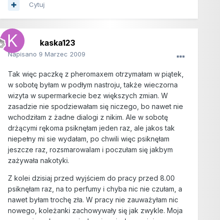
Cytuj
kaska123
Napisano
9 Marzec 2009
Tak więc paczkę z pheromaxem otrzymałam w piątek,
w sobotę byłam w podłym nastroju, także wieczorna
wizyta w supermarkecie bez większych zmian. W
zasadzie nie spodziewałam się niczego, bo nawet nie
wchodziłam z żadne dialogi z nikim. Ale w sobotę
drżącymi rękoma psiknęłam jeden raz, ale jakos tak
niepełny mi sie wydałam, po chwili więc psiknęłam
jeszcze raz, rozsmarowalam i poczułam się jakbym
zażywała nakotyki.
Z kolei dzisiaj przed wyjściem do pracy przed 8.00
psiknęłam raz, na to perfumy i chyba nic nie czułam, a
nawet byłam trochę zła. W pracy nie zauważyłam nic
nowego, koleżanki zachowywały się jak zwykle. Moja