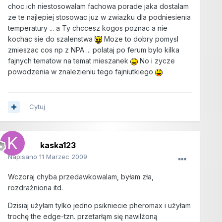
choc ich niestosowalam fachowa porade jaka dostalam
ze te najlepiej stosowac juz w zwiazku dla podniesienia
temperatury ... a Ty chccesz kogos poznac a nie
kochac sie do szalenstwa
Moze to dobry pomysl
zmieszac cos np z NPA ... polataj po ferum bylo kilka
fajnych tematow na temat mieszanek
No i zycze
powodzenia w znalezieniu tego fajniutkiego
Cytuj
kaska123
Napisano
11 Marzec 2009
Wczoraj chyba przedawkowalam, byłam zła,
rozdrażniona itd.
Dzisiaj użyłam tylko jedno psikniecie pheromax i użyłam
trochę the edge-tzn. przetarłąm się nawilżoną