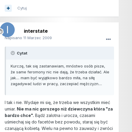
Cytuj
interstate
Napisano
11 Marzec 2009
Cytat
Kurczę, tak się zastanawiam, mnóstwo osób pisze,
że same feromony nic nie dają, że trzeba działać. Ale
jak.... mam być wyjątkowo bardzo miła, na siłę
zagadywać ludzi w pracy, zaczepiać mężczyzn....
I tak i nie. Wydaje mi się, że trzeba we wszystkim mieć
umiar.
Nie ma nic gorszego niż dziewczyna która "za
bardzo chce".
Bądź zalotna i urocza, czasami
uśmiechaj się do facetów bez powodu, staraj się być
czarującą kobietą. Wielu na pewno to zauważy i zwróci