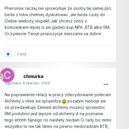
Pheromax raczej nie spowoduje ze osoby tej samej plci
beda z toba chetniej dyskutowac ,ale beda czuly do
Ciebie wiekszy respekt Jak chcesz zeby z
kolezankami lepiej ci sie gadalo kup NPA ,BTB albo RM
Oczywiscie Twoje propozycje mieszania sa dobre
Cytuj
chmurka
Napisano
9 Marzec 2009
Na poprawienie relacji w pracy zdecydowanie polecam
Alchemy u mnie sie sprawdza
pozatym nieboje sie
ze przedawkuje Zamiast alchemy mozesz sprawdzic
RM podobno jest lepsze od alchemy A na poznanie
tego ehhhh fajnego no niestety niedam Ci rady bo mimo
wszystko to nie tak latwo na pewno niedoradzam BTB,