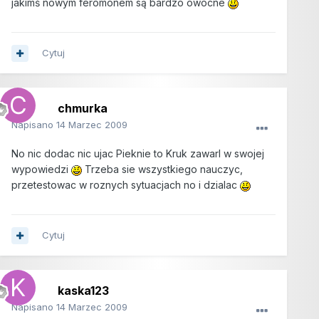
jakimś nowym feromonem są bardzo owocne
Cytuj
chmurka
Napisano
14 Marzec 2009
No nic dodac nic ujac Pieknie to Kruk zawarl w swojej
wypowiedzi
Trzeba sie wszystkiego nauczyc,
przetestowac w roznych sytuacjach no i dzialac
Cytuj
kaska123
Napisano
14 Marzec 2009