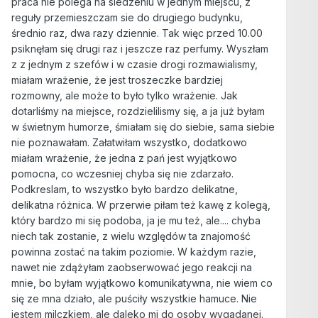
praca nie polega na siedzeniu w jednym miejscu, z
reguły przemieszczam sie do drugiego budynku,
średnio raz, dwa razy dziennie. Tak więc przed 10.00
psiknęłam się drugi raz i jeszcze raz perfumy. Wyszłam
z z jednym z szefów i w czasie drogi rozmawialismy,
miałam wrażenie, że jest troszeczke bardziej
rozmowny, ale może to było tylko wrażenie. Jak
dotarliśmy na miejsce, rozdzielilismy się, a ja już byłam
w świetnym humorze, śmiałam się do siebie, sama siebie
nie poznawałam. Załatwiłam wszystko, dodatkowo
miałam wrażenie, że jedna z pań jest wyjątkowo
pomocna, co wczesniej chyba się nie zdarzało.
Podkreslam, to wszystko było bardzo delikatne,
delikatna różnica. W przerwie piłam też kawę z kolegą,
który bardzo mi się podoba, ja je mu też, ale.... chyba
niech tak zostanie, z wielu względów ta znajomość
powinna zostać na takim poziomie. W każdym razie,
nawet nie zdążyłam zaobserwować jego reakcji na
mnie, bo byłam wyjątkowo komunikatywna, nie wiem co
się ze mna działo, ale puściły wszystkie hamuce. Nie
jestem milczkiem, ale daleko mi do osoby wygadanej.