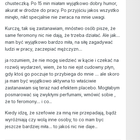
chusteczką. Po 15 min miałam wyjątkowo dobry humor,
akurat w drodze do pracy. Po przyjściu jakos wszystko
minęło, nikt specjalnie nie zwraca na mnie uwagi.
Kurczę, tak się zastanawiam, mnóstwo osób pisze, że
same feromony nic nie dają, że trzeba działać. Ale jak....
mam być wyjątkowo bardzo miła, na siłę zagadywać
ludzi w pracy, zaczepiać mężczyzn....
ja rozumiem, że nie mogę siedzieć w kącie i czekać na
rozwój wydarzeń, wiem, że to nie ejst cudowny płyn,
gdy ktoś go poczuje to przybiega do mnie .... ale skoro
ja mam być wyjątkowo aktywna to właściwie
zastanawiam się teraz nad efektem placebo. Mogłabym
posmarować się zwykłymi perfumami, wmówić sobie ,
że to feromony.... i co...
Kiedy idzę, że szefowie za mną nie przepadają, bądż
wyróżniają czy wolą inne osoby, to co mam byc
jeszcze bardziej miła.... to jakoś nic nie daje...