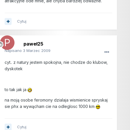
atrakcyjne ode mnie, ale chyba bardziej odwazne.
Cytuj
paweł25
Napisano
3 Marzec 2009
cyt.. z natury jestem spokojna, nie chodze do klubow,
dyskotek
to tak jak ja
na moją osobe feromony dzialaja wismienice spryskaj
sie phx a wywącham cie na odleglosc 1000 km
Cytuj