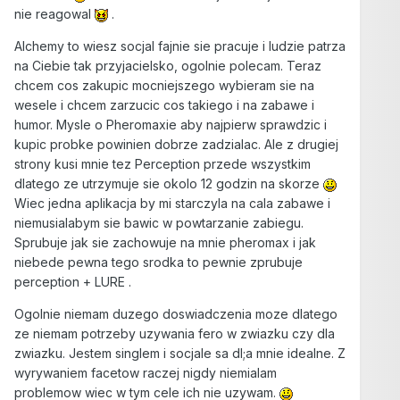
nie reagowal
.
Alchemy to wiesz socjal fajnie sie pracuje i ludzie patrza
na Ciebie tak przyjacielsko, ogolnie polecam. Teraz
chcem cos zakupic mocniejszego wybieram sie na
wesele i chcem zarzucic cos takiego i na zabawe i
humor. Mysle o Pheromaxie aby najpierw sprawdzic i
kupic probke powinien dobrze zadzialac. Ale z drugiej
strony kusi mnie tez Perception przede wszystkim
dlatego ze utrzymuje sie okolo 12 godzin na skorze
Wiec jedna aplikacja by mi starczyla na cala zabawe i
niemusialabym sie bawic w powtarzanie zabiegu.
Sprubuje jak sie zachowuje na mnie pheromax i jak
niebede pewna tego srodka to pewnie zprubuje
perception + LURE .
Ogolnie niemam duzego doswiadczenia moze dlatego
ze niemam potrzeby uzywania fero w zwiazku czy dla
zwiazku. Jestem singlem i socjale sa dl;a mnie idealne. Z
wyrywaniem facetow raczej nigdy niemialam
problemow wiec w tym cele ich nie uzywam.