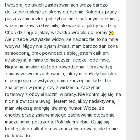
I wczoraj po takich zastosowaniach widzę bardzo
delikatne reakcje ze strony otoczenia. Kolega z pracy
puszczał mi oczko, patrzył na mnie maślanymi oczami...,
wczesnie zawsze był miły, ale wczotraj jakby bardziej.
Choć dzisiaj już jakby wszystko wróciło do normy
Ale przede wszystkim widzę, że najbardziej to na mnie
wpływa. Nigdy nie byłam śmiała, mam bardzo zaniżona
samoocenę, brak pewności siebie, jestem całkiem
atrakcyjna, a mimo to mężczyżni uciekali ode mnie.
Nigdy nie miałam dużego powodzenia. Teraz widzę
zmiany w swoim zachowaniu, jakby mi puściły hamulce,
niczego się nie wstydzę, sama zaczepiam ludzi, tzn.
znajomych w pracy, czy z widzenia. Zaczynam
rozmowy z obcymi ludzmi w pracy. Nie kontroluję się, na
nic nie zwracam uwagi, jestem też jakby nadaktywna,
mam większą energię, świetny humor. Widzę, że
chocby przez zmianę mojego zachowania otoczenie
inaczej mnie postrzega. Polubiłam siebie. Czuję się
trochę jak po alkoholu- w znaczeniu odwagi, ale to nie
do końca to.