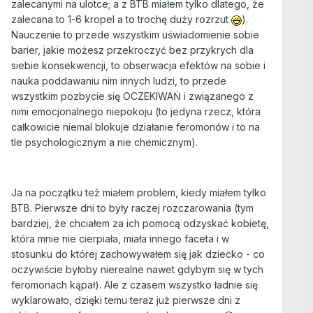
zalecanymi na ulotce; a z BTB miałem tylko dlatego, że
zalecana to 1-6 kropel a to trochę duży rozrzut
).
Nauczenie to przede wszystkim uświadomienie sobie
barier, jakie możesz przekroczyć bez przykrych dla
siebie konsekwencji, to obserwacja efektów na sobie i
nauka poddawaniu nim innych ludzi, to przede
wszystkim pozbycie się OCZEKIWAŃ i związanego z
nimi emocjonalnego niepokoju (to jedyna rzecz, która
całkowicie niemal blokuje działanie feromonów i to na
tle psychologicznym a nie chemicznym).
Ja na początku też miałem problem, kiedy miałem tylko
BTB. Pierwsze dni to były raczej rozczarowania (tym
bardziej, że chciałem za ich pomocą odzyskać kobietę,
która mnie nie cierpiała, miała innego faceta i w
stosunku do której zachowywałem się jak dziecko - co
oczywiście byłoby nierealne nawet gdybym się w tych
feromonach kąpał). Ale z czasem wszystko ładnie się
wyklarowało, dzięki temu teraz już pierwsze dni z