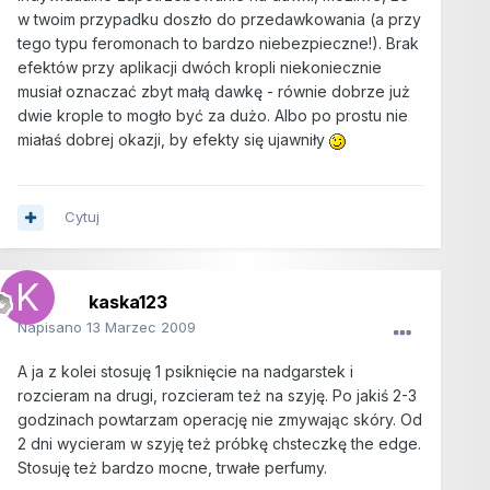
w twoim przypadku doszło do przedawkowania (a przy
tego typu feromonach to bardzo niebezpieczne!). Brak
efektów przy aplikacji dwóch kropli niekoniecznie
musiał oznaczać zbyt małą dawkę - równie dobrze już
dwie krople to mogło być za dużo. Albo po prostu nie
miałaś dobrej okazji, by efekty się ujawniły
Cytuj
kaska123
Napisano
13 Marzec 2009
A ja z kolei stosuję 1 psiknięcie na nadgarstek i
rozcieram na drugi, rozcieram też na szyję. Po jakiś 2-3
godzinach powtarzam operację nie zmywając skóry. Od
2 dni wycieram w szyję też próbkę chsteczkę the edge.
Stosuję też bardzo mocne, trwałe perfumy.