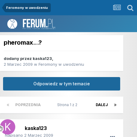
Feromony w uwodzeniu
pheromax...?
dodany przez
kaska123
,
2 Marzec 2009
w
Feromony w uwodzeniu
Odpowiedz w tym temacie
POPRZEDNIA
Strona 1 z 2
DALEJ
kaska123
Napisano
2 Marzec 2009