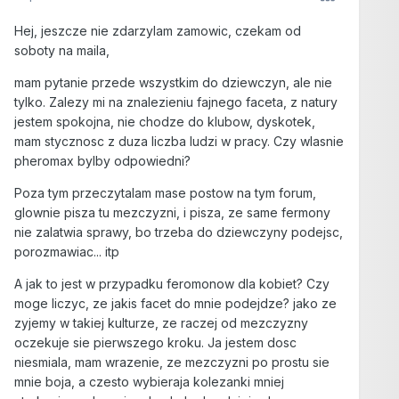
Hej, jeszcze nie zdarzylam zamowic, czekam od
soboty na maila,
mam pytanie przede wszystkim do dziewczyn, ale nie
tylko. Zalezy mi na znalezieniu fajnego faceta, z natury
jestem spokojna, nie chodze do klubow, dyskotek,
mam stycznosc z duza liczba ludzi w pracy. Czy wlasnie
pheromax bylby odpowiedni?
Poza tym przeczytalam mase postow na tym forum,
glownie pisza tu mezczyzni, i pisza, ze same fermony
nie zalatwia sprawy, bo trzeba do dziewczyny podejsc,
porozmawiac... itp
A jak to jest w przypadku feromonow dla kobiet? Czy
moge liczyc, ze jakis facet do mnie podejdze? jako ze
zyjemy w takiej kulturze, ze raczej od mezczyzny
oczekuje sie pierwszego kroku. Ja jestem dosc
niesmiala, mam wrazenie, ze mezczyzni po prostu sie
mnie boja, a czesto wybieraja kolezanki mniej