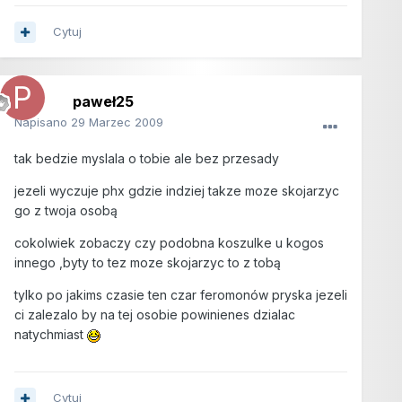
Cytuj
paweł25
Napisano
29 Marzec 2009
tak bedzie myslala o tobie ale bez przesady
jezeli wyczuje phx gdzie indziej takze moze skojarzyc
go z twoja osobą
cokolwiek zobaczy czy podobna koszulke u kogos
innego ,byty to tez moze skojarzyc to z tobą
tylko po jakims czasie ten czar feromonów pryska jezeli
ci zalezalo by na tej osobie powinienes dzialac
natychmiast
Cytuj