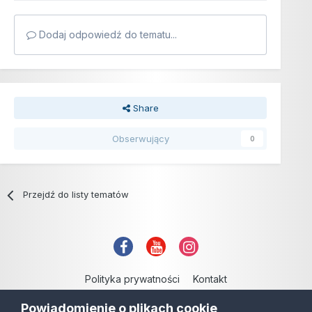
Dodaj odpowiedź do tematu...
Share
Obserwujący
0
Przejdź do listy tematów
Polityka prywatności
Kontakt
Copyright © 2006-2021
Powiadomienie o plikach cookie
Powered by Invision Community