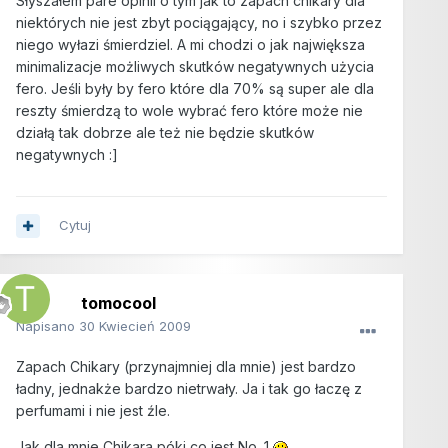
Słyszałem pare opinii o tym jak to zapach chikary dla
niektórych nie jest zbyt pociągający, no i szybko przez
niego wyłazi śmierdziel. A mi chodzi o jak największa
minimalizacje możliwych skutków negatywnych użycia
fero. Jeśli były by fero które dla 70% są super ale dla
reszty śmierdzą to wole wybrać fero które może nie
działą tak dobrze ale też nie będzie skutków
negatywnych :]
Cytuj
tomocool
Napisano
30 Kwiecień 2009
Zapach Chikary (przynajmniej dla mnie) jest bardzo
ładny, jednakże bardzo nietrwały. Ja i tak go łaczę z
perfumami i nie jest źle.
Jak dla mnie Chikara póki co jest No. 1