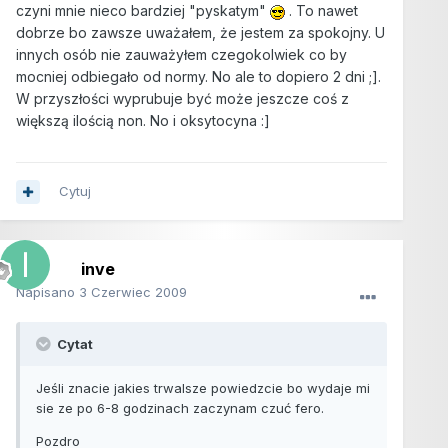
czyni mnie nieco bardziej "pyskatym"
. To nawet
dobrze bo zawsze uważałem, że jestem za spokojny. U
innych osób nie zauważyłem czegokolwiek co by
mocniej odbiegało od normy. No ale to dopiero 2 dni ;].
W przyszłości wyprubuje być może jeszcze coś z
większą ilością non. No i oksytocyna :]
Cytuj
inve
Napisano
3 Czerwiec 2009
Cytat
Jeśli znacie jakies trwalsze powiedzcie bo wydaje mi
sie ze po 6-8 godzinach zaczynam czuć fero.
Pozdro