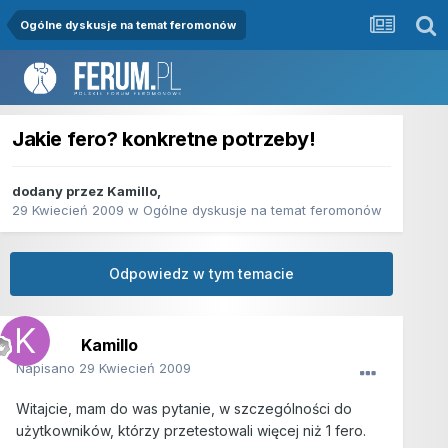
Ogólne dyskusje na temat feromonów
Jakie fero? konkretne potrzeby!
dodany przez
Kamillo
,
29 Kwiecień 2009
w
Ogólne dyskusje na temat feromonów
Odpowiedz w tym temacie
Kamillo
Napisano
29 Kwiecień 2009
Witajcie, mam do was pytanie, w szczególności do
użytkowników, którzy przetestowali więcej niż 1 fero.