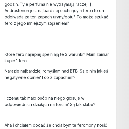
godzin. Tyle perfuma nie wytrzymają raczej :] .
Androstenon jest najbardziej cuchnącym fero i to on
odpiwada za ten zapach uryny/potu? To może szukać
fero z jego mniejszym stężeniem?
Które fero najlepiej spełniają te 3 warunki? Mam zamiar
kupić 1 fero.
Narazie najbardziej romyślam nad BTB. Są o nim jakieś
negatywne opinie? I co z zapachem?
I czemu tak mało osób na niego głosuje w
odpowiednich działąch na forum? Są tak słabe?
Aha i chciałem dodać że chciałbym te feromony nosić