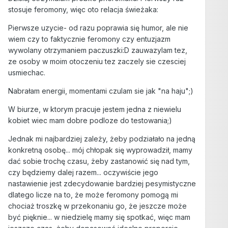
stosuje feromony, więc oto relacja świeżaka:
Pierwsze uzycie- od razu poprawia się humor, ale nie
wiem czy to faktycznie feromony czy entuzjazm
wywolany otrzymaniem paczuszki:D zauwazylam tez,
ze osoby w moim otoczeniu tez zaczely sie czesciej
usmiechac.
Nabrałam energii, momentami czulam sie jak "na haju";)
W biurze, w ktorym pracuje jestem jedna z niewielu
kobiet wiec mam dobre podloze do testowania;)
Jednak mi najbardziej zależy, żeby podziałało na jedną
konkretną osobę... mój chłopak się wyprowadził, mamy
dać sobie trochę czasu, żeby zastanowić się nad tym,
czy będziemy dalej razem... oczywiście jego
nastawienie jest zdecydowanie bardziej pesymistyczne
dlatego licze na to, że może feromony pomogą mi
chociaż troszkę w przekonaniu go, że jeszcze może
być pięknie... w niedzielę mamy się spotkać, więc mam