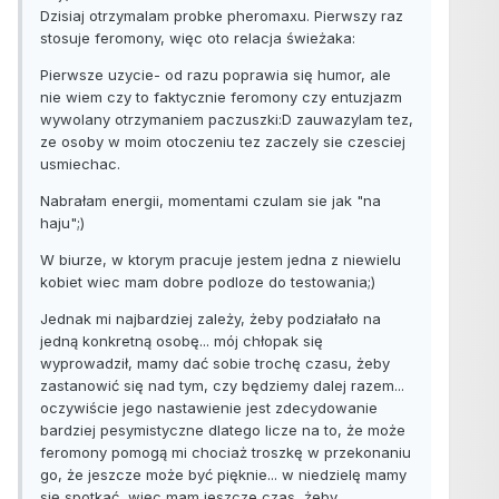
Dzisiaj otrzymalam probke pheromaxu. Pierwszy raz
stosuje feromony, więc oto relacja świeżaka:
Pierwsze uzycie- od razu poprawia się humor, ale
nie wiem czy to faktycznie feromony czy entuzjazm
wywolany otrzymaniem paczuszki:D zauwazylam tez,
ze osoby w moim otoczeniu tez zaczely sie czesciej
usmiechac.
Nabrałam energii, momentami czulam sie jak "na
haju";)
W biurze, w ktorym pracuje jestem jedna z niewielu
kobiet wiec mam dobre podloze do testowania;)
Jednak mi najbardziej zależy, żeby podziałało na
jedną konkretną osobę... mój chłopak się
wyprowadził, mamy dać sobie trochę czasu, żeby
zastanowić się nad tym, czy będziemy dalej razem...
oczywiście jego nastawienie jest zdecydowanie
bardziej pesymistyczne dlatego licze na to, że może
feromony pomogą mi chociaż troszkę w przekonaniu
go, że jeszcze może być pięknie... w niedzielę mamy
się spotkać, więc mam jeszcze czas, żeby