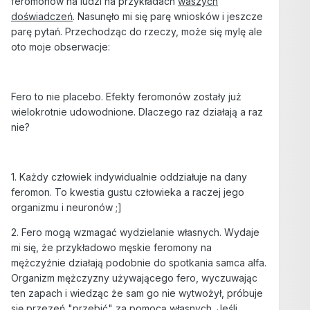
feromonów na ludzi na przykładach
waszych
doświadczeń
. Nasunęło mi się parę wniosków i jeszcze
parę pytań. Przechodząc do rzeczy, może się mylę ale
oto moje obserwacje:
Fero to nie placebo. Efekty feromonów zostały już
wielokrotnie udowodnione. Dlaczego raz działają a raz
nie?
1. Każdy człowiek indywidualnie oddziałuje na dany
feromon. To kwestia gustu człowieka a raczej jego
organizmu i neuronów ;]
2. Fero mogą wzmagać wydzielanie własnych. Wydaje
mi się, że przykładowo męskie feromony na
mężczyźnie działają podobnie do spotkania samca alfa.
Organizm mężczyzny używającego fero, wyczuwając
ten zapach i wiedząc że sam go nie wytwożył, próbuje
się przezeń "przebić" za pomocą własnych. Jeśli