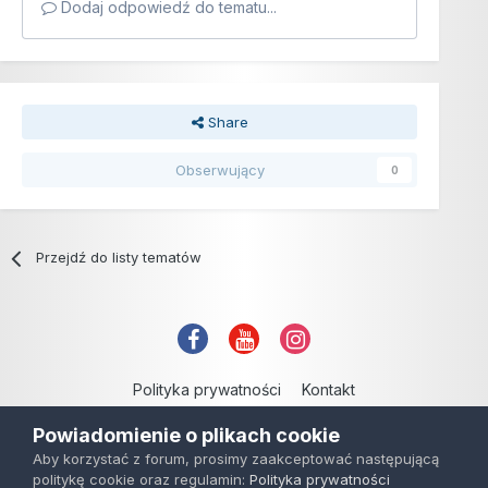
Dodaj odpowiedź do tematu...
Share
Obserwujący
0
Przejdź do listy tematów
Polityka prywatności
Kontakt
Copyright © 2006-2021
Powiadomienie o plikach cookie
Powered by Invision Community
Aby korzystać z forum, prosimy zaakceptować następującą
politykę cookie oraz regulamin:
Polityka prywatności