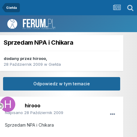
Giełda
Sprzedam NPA i Chikara
dodany przez
hirooo
,
28 Październik 2009
w
Giełda
Odpowiedz w tym temacie
hirooo
Napisano
28 Październik 2009
Sprzedam NPA i Chikara