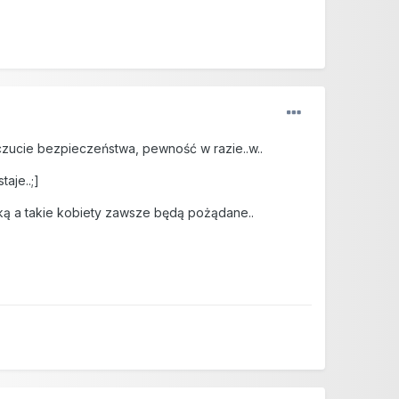
zucie bezpieczeństwa, pewność w razie..w..
aje..;]
stką a takie kobiety zawsze będą pożądane..