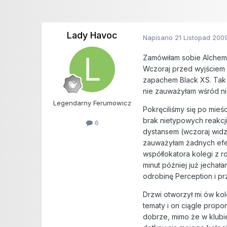
Lady Havoc
Napisano
21 Listopad 200
Zamówiłam sobie Alchem
Wczoraj przed wyjściem 
zapachem Black XS. Tak p
nie zauważyłam wśród ni
Legendarny Ferumowicz
Pokręciliśmy się po mieś
brak nietypowych reakcj
6
dystansem (wczoraj widzi
zauważyłam żadnych efek
współlokatora kolegi z r
minut później już jechał
odrobinę Perception i p
Drzwi otworzył mi ów ko
tematy i on ciągle propo
dobrze, mimo że w klubi