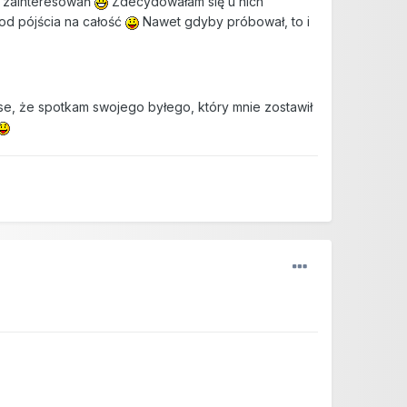
kt zainteresowań
Zdecydowałam się u nich
od pójścia na całość
Nawet gdyby próbował, to i
, że spotkam swojego byłego, który mnie zostawił