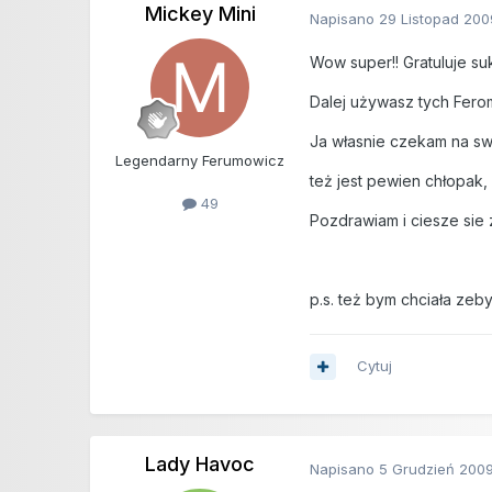
Mickey Mini
Napisano
29 Listopad 200
Wow super!! Gratuluje s
Dalej używasz tych Fer
Ja własnie czekam na swo
Legendarny Ferumowicz
też jest pewien chłopak, 
49
Pozdrawiam i ciesze sie
p.s. też bym chciała zeby
Cytuj
Lady Havoc
Napisano
5 Grudzień 200