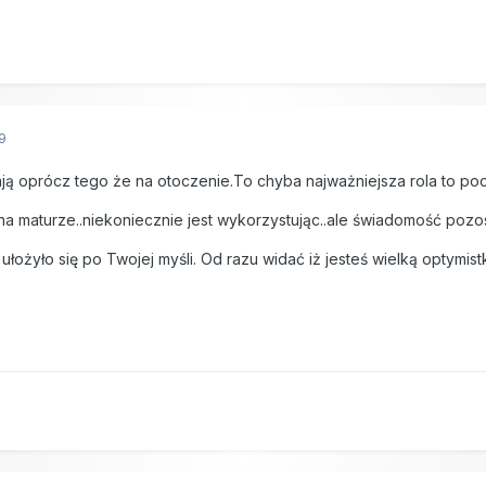
9
ą oprócz tego że na otoczenie.To chyba najważniejsza rola to poc
 na maturze..niekoniecznie jest wykorzystując..ale świadomość pozost
 ułożyło się po Twojej myśli. Od razu widać iż jesteś wielką optymi