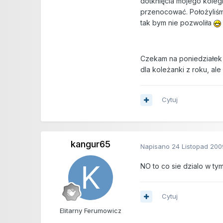
dotknięcia mojego kolegi
przenocować. Położyliśm
tak bym nie pozwoliła
Czekam na poniedziałe
dla koleżanki z roku, a
Cytuj
kangur65
Napisano
24 Listopad 200
NO to co sie dzialo w tym
Cytuj
Elitarny Ferumowicz