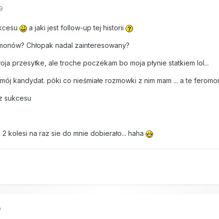
9
ukcesu
a jaki jest follow-up tej historii
omonów? Chłopak nadal zainteresowany?
ja przesyłke, ale troche poczekam bo moja płynie statkiem lol...
mój kandydat. póki co nieśmiałe rozmowki z nim mam ... a te feromony
 z sukcesu
 2 kolesi na raz sie do mnie dobierało... haha
9