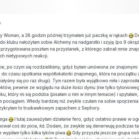
9
y Woman, a 28 godzin później trzymałam już paczkę w rękach
Do
do klubu nałożyłam sobie Alchemy na nadgarstki i szyję (po 9 okrę
rzygotowana poszłam na przystanek, z którego zabrali mnie znajom
ch nietypowych reakcji.
cie, po czym się rozdzieliliśmy, gdyż byłam umówiona ze znajomymi
i do czasu spotkania współlokatorki znajomego, która na początku
ałyśmy się po raz drugi). Tym razem była wyjątkowo miła i zaprosiła 
tów, pewnie ze względu na duże ilości dymu (nie tylko tytonioweg
oku, który mi się podoba (pisałam o nim w innym temacie) i spytałam
am pociągiem. Wtedy bardziej niż zwykle czułam na sobie spojrzenia
rzykryłam to truskawkowym zapachem z Sephory.
lega
I tutaj zauważyłam działanie fero, gdyż ostatnio prawie w og
nował coś do picia, itd. Dodam, że zwykle się denerwuję podczas t
e wypiłam tylko kilka łyków piwa
Gdy przyszła jeszcze grupa osó