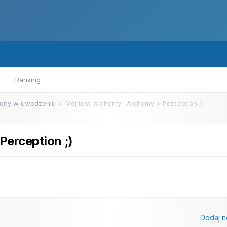
Ranking
ony w uwodzeniu
Mój test: Alchemy i Alchemy + Perception ;)
Perception ;)
Dodaj n