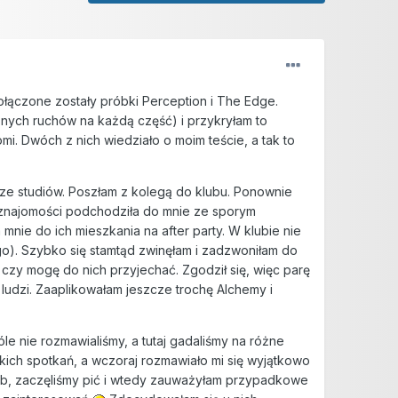
łączone zostały próbki Perception i The Edge.
żnych ruchów na każdą część) i przykryłam to
i. Dwóch z nich wiedziało o moim teście, a tak to
 ze studiów. Poszłam z kolegą do klubu. Ponownie
 znajomości podchodziła do mnie ze sporym
mnie do ich mieszkania na after party. W klubie nie
o). Szybko się stamtąd zwinęłam i zadzwoniłam do
, czy mogę do nich przyjechać. Zgodził się, więc parę
 ludzi. Zaaplikowałam jeszcze trochę Alchemy i
óle nie rozmawialiśmy, a tutaj gadaliśmy na różne
akich spotkań, a wczoraj rozmawiało mi się wyjątkowo
b, zaczęliśmy pić i wtedy zauważyłam przypadkowe