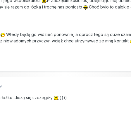
 i jego współlokatora
:P Zaczęłam kusić los, obejmując mój obie
y się razem do łóżka i trochę nas poniosło
Choć było to dalekie 
k
Wtedy będę go widzieć ponownie, a oprócz tego są duże szanse
le z niewiadomych przyczyn wciąż chce utrzymywać ze mną kontakt
9
 łóżku ...liczą się szczegóły
)))))