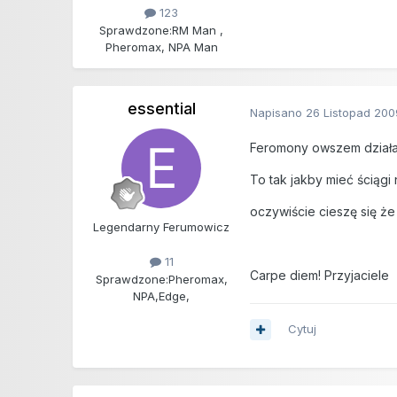
123
Sprawdzone:
RM Man ,
Pheromax, NPA Man
essential
Napisano
26 Listopad 200
Feromony owszem działaj
To tak jakby mieć ściągi
oczywiście cieszę się że
Legendarny Ferumowicz
11
Carpe diem! Przyjaciele
Sprawdzone:
Pheromax,
NPA,Edge,
Cytuj