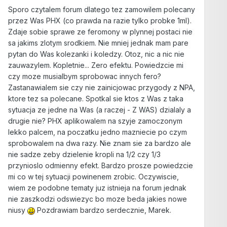
Sporo czytalem forum dlatego tez zamowilem polecany
przez Was PHX (co prawda na razie tylko probke 1ml).
Zdaje sobie sprawe ze feromony w plynnej postaci nie
sa jakims zlotym srodkiem. Nie mniej jednak mam pare
pytan do Was kolezanki i koledzy. Otoz, nic a nic nie
zauwazylem. Kopletnie... Zero efektu. Powiedzcie mi
czy moze musialbym sprobowac innych fero?
Zastanawialem sie czy nie zainicjowac przygody z NPA,
ktore tez sa polecane. Spotkal sie ktos z Was z taka
sytuacja ze jedne na Was (a raczej - Z WAS) dzialaly a
drugie nie? PHX aplikowalem na szyje zamoczonym
lekko palcem, na poczatku jedno mazniecie po czym
sprobowalem na dwa razy. Nie znam sie za bardzo ale
nie sadze zeby dzielenie kropli na 1/2 czy 1/3
przynioslo odmienny efekt. Bardzo prosze powiedzcie
mi co w tej sytuacji powinenem zrobic. Oczywiscie,
wiem ze podobne tematy juz istnieja na forum jednak
nie zaszkodzi odswiezyc bo moze beda jakies nowe
niusy
Pozdrawiam bardzo serdecznie, Marek.