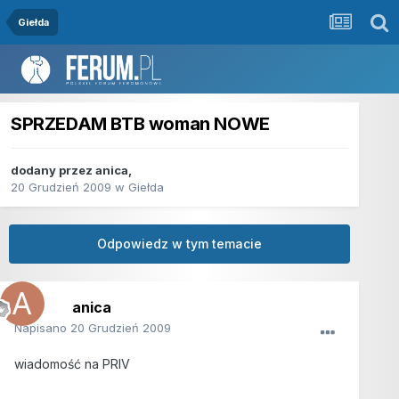
Giełda
SPRZEDAM BTB woman NOWE
dodany przez
anica
,
20 Grudzień 2009
w
Giełda
Odpowiedz w tym temacie
anica
Napisano
20 Grudzień 2009
wiadomość na PRIV