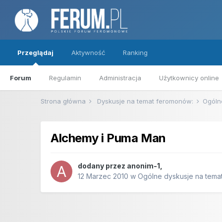
Przeglądaj
Aktywność
Ranking
Forum
Regulamin
Administracja
Użytkownicy online
Strona główna
Dyskusje na temat feromonów:
Ogóln
Alchemy i Puma Man
dodany przez
anonim-1
,
12 Marzec 2010
w
Ogólne dyskusje na tem