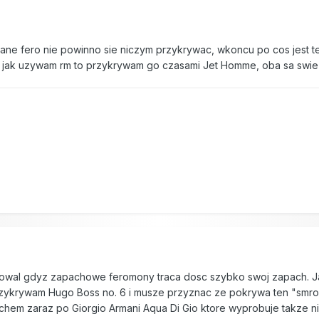
e fero nie powinno sie niczym przykrywac, wkoncu po cos jest te
p jak uzywam rm to przykrywam go czasami Jet Homme, oba sa swiez
ksowal gdyz zapachowe feromony traca dosc szybko swoj zapach. J
rzykrywam Hugo Boss no. 6 i musze przyznac ze pokrywa ten "smrod
chem zaraz po Giorgio Armani Aqua Di Gio ktore wyprobuje takze 