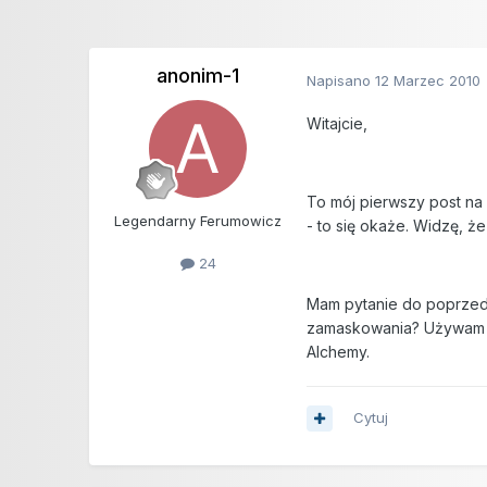
anonim-1
Napisano
12 Marzec 2010
Witajcie,
To mój pierwszy post na
Legendarny Ferumowicz
- to się okaże. Widzę, że
24
Mam pytanie do poprzedn
zamaskowania? Używam Pu
Alchemy.
Cytuj