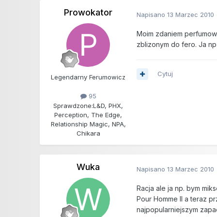
Prowokator
Napisano
13 Marzec 2010
Moim zdaniem perfumowan
zblizonym do fero. Ja n
Cytuj
Legendarny Ferumowicz
95
Sprawdzone:
L&D, PHX,
Perception, The Edge,
Relationship Magic, NPA,
Chikara
Wuka
Napisano
13 Marzec 2010
Racja ale ja np. bym mi
Pour Homme II a teraz p
najpopularniejszym zapa