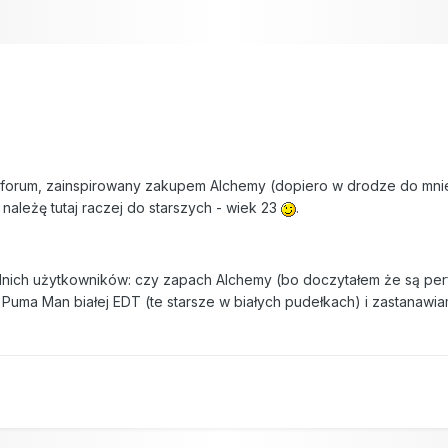
 forum, zainspirowany zakupem Alchemy (dopiero w drodze do mnie
 należę tutaj raczej do starszych - wiek 23
.
ich użytkowników: czy zapach Alchemy (bo doczytałem że są perf
ma Man białej EDT (te starsze w białych pudełkach) i zastanawi