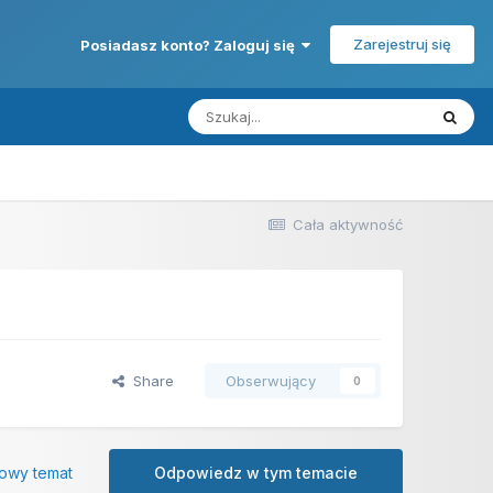
Zarejestruj się
Posiadasz konto? Zaloguj się
Cała aktywność
Share
Obserwujący
0
owy temat
Odpowiedz w tym temacie