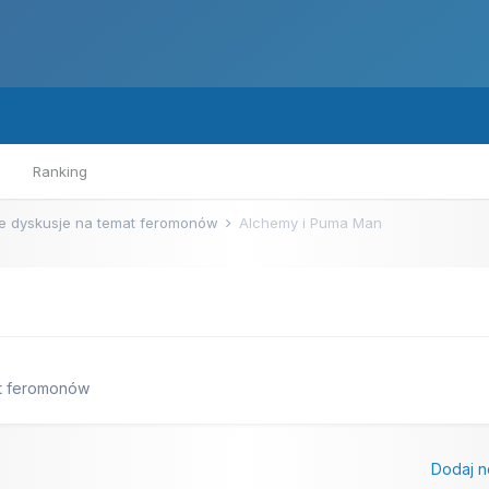
Ranking
e dyskusje na temat feromonów
Alchemy i Puma Man
at feromonów
Dodaj n