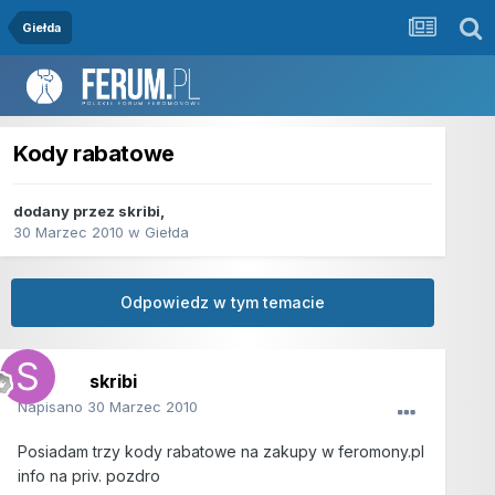
Giełda
Kody rabatowe
dodany przez
skribi
,
30 Marzec 2010
w
Giełda
Odpowiedz w tym temacie
skribi
Napisano
30 Marzec 2010
Posiadam trzy kody rabatowe na zakupy w feromony.pl
info na priv. pozdro