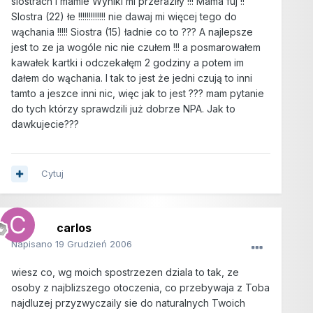
siostrach i mamie Wyniki mi przeraziły !!! Mama fuj !!
SIostra (22) łe !!!!!!!!!!!!! nie dawaj mi więcej tego do
wąchania !!!!! Siostra (15) ładnie co to ??? A najlepsze
jest to ze ja wogóle nic nie czułem !!! a posmarowałem
kawałek kartki i odczekałęm 2 godziny a potem im
dałem do wąchania. I tak to jest że jedni czują to inni
tamto a jeszce inni nic, więc jak to jest ??? mam pytanie
do tych którzy sprawdzili już dobrze NPA. Jak to
dawkujecie???
Cytuj
carlos
Napisano
19 Grudzień 2006
wiesz co, wg moich spostrzezen dziala to tak, ze
osoby z najblizszego otoczenia, co przebywaja z Toba
najdluzej przyzwyczaily sie do naturalnych Twoich