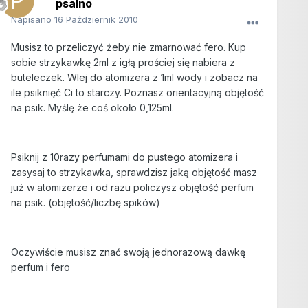
psalno
Napisano
16 Październik 2010
Musisz to przeliczyć żeby nie zmarnować fero. Kup
sobie strzykawkę 2ml z igłą prościej się nabiera z
buteleczek. Wlej do atomizera z 1ml wody i zobacz na
ile psiknięć Ci to starczy. Poznasz orientacyjną objętość
na psik. Myślę że coś około 0,125ml.
Psiknij z 10razy perfumami do pustego atomizera i
zasysaj to strzykawka, sprawdzisz jaką objętość masz
już w atomizerze i od razu policzysz objętość perfum
na psik. (objętość/liczbę spików)
Oczywiście musisz znać swoją jednorazową dawkę
perfum i fero