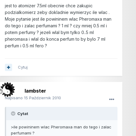
jest to atomizer 7.5ml obecnie chce zakupic
podzialkomierz zeby dokladnie wymierzyc ile wlac .
Moje pytanie jest ile powininem wlac Pheromaxa man
do tego i zalac perfumami ? 1 ml ? czy mniej 0.5 ml i
potem perfumy ? jezeli wlal bym tylko 0..5 ml
pheromaxa i wlal do konca perfum to by bylo 7 ml
perfum i 0.5 ml fero ?
Cytuj
lambster
Napisano
15 Październik 2010
Cytat
>ile powininem wlac Pheromaxa man do tego i zalac
perfumami ?