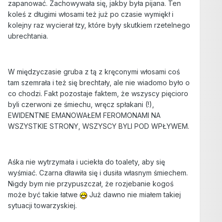
zapanować. Zachowywała się, jakby była pijana. Ten
koleś z długimi włosami też już po czasie wymiękł i
kolejny raz wycierał łzy, które były skutkiem rzetelnego
ubrechtania.
W międzyczasie gruba z tą z kręconymi włosami coś
tam szemrała i też się brechtały, ale nie wiadomo było o
co chodzi. Fakt pozostaje faktem, że wszyscy pięcioro
byli czerwoni ze śmiechu, wręcz spłakani (!),
EWIDENTNIE EMANOWAŁEM FEROMONAMI NA
WSZYSTKIE STRONY, WSZYSCY BYLI POD WPŁYWEM.
Aśka nie wytrzymała i uciekła do toalety, aby się
wyśmiać. Czarna dławiła się i dusiła własnym śmiechem.
Nigdy bym nie przypuszczał, że rozjebanie kogoś
może być takie łatwe
Już dawno nie miałem takiej
sytuacji towarzyskiej.