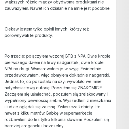
większych różnic między obydwoma produktami nie
zauważyłem. Nawet ich działanie na mnie jest podobne.
Ciekaw jestem tylko opinii innych, którzy też
porównywali te produkty.
Po trzecie: połączyłem wczoraj BTB z NPA. Dwie krople
pierwszego dałem na lewy nadgarstek, dwie krople
NPA na drugi. Wsmarowałem je w szyję. Ewidentnie
przedawkowałem, więc obmyłem dokładnie nadgarstki.
Jednak to, co pozostało na szyi wywołało we mnie
natychmiastową euforię. Poczułem się ZNAKOMICIE.
Zacząłem się uśmiechać, poczułem się zrelaksowany i
wypełniony pewnością siebie. Wyszedłem z mieszkania
i ludzie oglądali się za mną. Zwłaszcza kobiety. I to
nawet z kilku metrów. Babkę w supermarkecie
rozbawiłem do łez tylko kilkoma słowami. Poczułem się
bardziej arogancki i bezczelny.