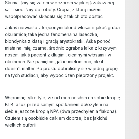
Skumaliśmy się zatem wieczorem w jakiejś zakazanej
sali i siedliśmy do roboty. Grupa, z którą miałem
współpracować składała się z takich oto postaci:
Jakaś niewiasta z kręconymi blond włosami; jakaś gruba
okularnica; taka jedna fenomenalna laseczka,
blondynka z klasą i gracją arystokratki, Aśka ponoć
miała na imię; czarna, średnio zgrabna lalka z krzywym
nosem; jakiś pacjent z długimi, ciemnymi włosami i w
okularach. Nie pamiętam, jakie mieli imiona, ale it
doesn't matter. Po prostu dobraliśmy się w jedną grupę
na tych studiach, aby wypocić ten pieprzony projekt.
Wspomnę tylko tyle, że od rana nosiłem na sobie kroplę
BTB, a tuż przed samym spotkaniem dołożyłem na
siebie jeszcze kroplę NPA (dwa przechylenia flakona).
Czułem się osobiście całkiem dobrze, bez jakichś
wielkich euforii.