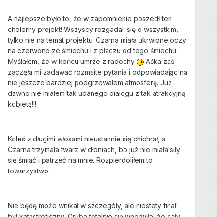
A najlepsze było to, że w zapomnienie poszedł ten
cholerny projekt! Wszyscy rozgadali się o wszystkim,
tylko nie na temat projektu. Czarna miała ukrwione oczy
na czerwono ze śmiechu i z płaczu od tego śmiechu.
Myślałem, że w końcu umrze z radochy
Aśka zaś
zaczęła mi zadawać rozmaite pytania i odpowiadając na
nie jeszcze bardziej podgrzewałem atmosferę. Już
dawno nie miałem tak udanego dialogu z tak atrakcyjną
kobietą!!!
Koleś z długimi włosami nieustannie się chichrał, a
Czarna trzymała twarz w dłoniach, bo już nie miała siły
się śmiać i patrzeć na mnie. Rozpierdoliłem to
towarzystwo.
Nie będę może wnikał w szczegóły, ale niestety finał
był katastroficzny: Gruba totalnie się wnerwiła, że cały