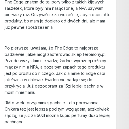
The Edge znałem do tej pory tylko z takich kijowych
saszetek, które były nim nasączone, a NPA używam
pierwszy raz. Oczywiście za wcześnie, abym oceniał te
produkty, bo mam je dopiero od dwóch dni, ale mam
już pewne spostrzeżenia.
Po pierwsze: uważam, że The Edge to najgorsze
badziewie, jakie mógł zaoferować sklep feromony.pl.
Przede wszystkim nie widzę żadnej wyraźnej różnicy
między nim a NPA, a poza tym zapach tego produktu
jest po prostu do niczego. Jak dla mnie to Edge capi
jak świnia w chlewie. Ewidentnie nadaje się do
przykrycia. Już dezodorant za 15zł lepiej pachnie w
moim mniemaniu.
RM o wiele przyjemniej pachnie - dla porównania.
Chikara też jest lepsza pod tym względem, aczkolwiek
sądzę, że już za 50zł można kupić perfumy dużo lepiej
pachnące.