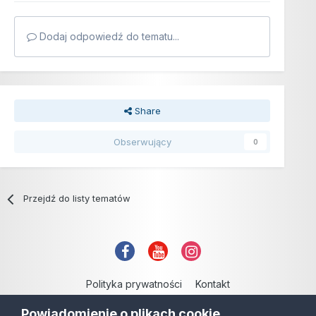
Dodaj odpowiedź do tematu...
Share
Obserwujący
0
Przejdź do listy tematów
Polityka prywatności
Kontakt
Copyright © 2006-2021
Powiadomienie o plikach cookie
Powered by Invision Community