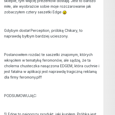
sklepie, tym więcej prezentów dostaję. Jest to bardzo
miłe, ale wyobraźcie sobie moje rozczarowanie jak
zobaczyłem cztery saszetki Edge
Gdybym dostał Perception, próbkę Chikary, to
naprawdę byłbym bardziej ucieszony.
Postanowiłem rozdać te saszetki znajomym, których
wkręciłem w tematykę feromonów, ale sądzę, że ta
cholerna chusteczka nasączona EDGEM, która cuchnie i
jest fatalna w aplikacji jest naprawdę tragiczną reklamą
dla firmy feromony.pl!!!
PODSUMOWUJĄC:
1) Edge to najgorszy produkt, jaki kupiłem. Próbka jest