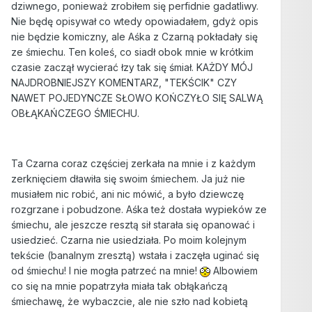
dziwnego, ponieważ zrobiłem się perfidnie gadatliwy.
Nie będę opisywał co wtedy opowiadałem, gdyż opis
nie będzie komiczny, ale Aśka z Czarną pokładały się
ze śmiechu. Ten koleś, co siadł obok mnie w krótkim
czasie zaczął wycierać łzy tak się śmiał. KAŻDY MÓJ
NAJDROBNIEJSZY KOMENTARZ, "TEKŚCIK" CZY
NAWET POJEDYNCZE SŁOWO KOŃCZYŁO SIĘ SALWĄ
OBŁĄKAŃCZEGO ŚMIECHU.
Ta Czarna coraz częściej zerkała na mnie i z każdym
zerknięciem dławiła się swoim śmiechem. Ja już nie
musiałem nic robić, ani nic mówić, a było dziewczę
rozgrzane i pobudzone. Aśka też dostała wypieków ze
śmiechu, ale jeszcze resztą sił starała się opanować i
usiedzieć. Czarna nie usiedziała. Po moim kolejnym
tekście (banalnym zresztą) wstała i zaczęła uginać się
od śmiechu! I nie mogła patrzeć na mnie!
Albowiem
co się na mnie popatrzyła miała tak obłąkańczą
śmiechawę, że wybaczcie, ale nie szło nad kobietą