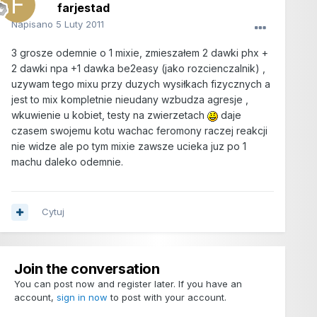
farjestad
Napisano
5 Luty 2011
3 grosze odemnie o 1 mixie, zmieszałem 2 dawki phx +
2 dawki npa +1 dawka be2easy (jako rozcienczalnik) ,
uzywam tego mixu przy duzych wysiłkach fizycznych a
jest to mix kompletnie nieudany wzbudza agresje ,
wkuwienie u kobiet, testy na zwierzetach
daje
czasem swojemu kotu wachac feromony raczej reakcji
nie widze ale po tym mixie zawsze ucieka juz po 1
machu daleko odemnie.
Cytuj
Join the conversation
You can post now and register later. If you have an
account,
sign in now
to post with your account.