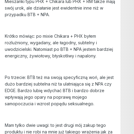
Mieszanki typu PHX + Chikara lub PHX + RM także mają
swój urok, ale działanie jest ewidentnie inne niż w
przypadku BTB + NPA.
Krótko mówiąc: po mixie Chikara + PHX byłem
rozluźniony, wygadany, ale łagodny, subtelny i
uwodzicielski. Natomiast po BTB + NPA jestem bardziej
energiczny, żywiołowy, błyskotliwy i napalony.
Po trzecie: BTB też ma swoją specyficzną woń, ale jest
dużo bardziej subtelna niż ta ulatniająca się z NPA czy
EDGE. Bardzo lubię wdychać BTB i bardzo dobrze
wpływają jego opary na poprawę mojego
samopoczucia i wzrost popędu seksualnego.
Mam tylko dwie uwagi: to jest drugi mój zakup tego
produktu i nie robi na mnie już takiego wrażenia jak za