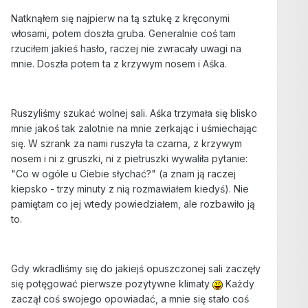
Natknąłem się najpierw na tą sztukę z kręconymi
włosami, potem doszła gruba. Generalnie coś tam
rzuciłem jakieś hasło, raczej nie zwracały uwagi na
mnie. Doszła potem ta z krzywym nosem i Aśka.
Ruszyliśmy szukać wolnej sali. Aśka trzymała się blisko
mnie jakoś tak zalotnie na mnie zerkając i uśmiechając
się. W szrank za nami ruszyła ta czarna, z krzywym
nosem i ni z gruszki, ni z pietruszki wywaliła pytanie:
"Co w ogóle u Ciebie słychać?" (a znam ją raczej
kiepsko - trzy minuty z nią rozmawiałem kiedyś). Nie
pamiętam co jej wtedy powiedziałem, ale rozbawiło ją
to.
Gdy wkradliśmy się do jakiejś opuszczonej sali zaczęły
się potęgować pierwsze pozytywne klimaty
Każdy
zaczął coś swojego opowiadać, a mnie się stało coś