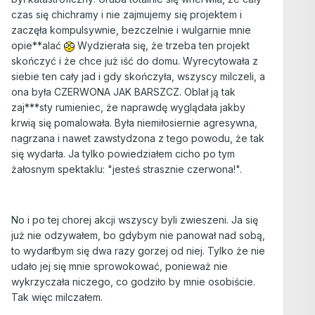
czas się chichramy i nie zajmujemy się projektem i
zaczęła kompulsywnie, bezczelnie i wulgarnie mnie
opie**alać
Wydzierała się, że trzeba ten projekt
skończyć i że chce już iść do domu. Wyrecytowała z
siebie ten cały jad i gdy skończyła, wszyscy milczeli, a
ona była CZERWONA JAK BARSZCZ. Oblał ją tak
zaj***sty rumieniec, że naprawdę wyglądała jakby
krwią się pomalowała. Była niemiłosiernie agresywna,
nagrzana i nawet zawstydzona z tego powodu, że tak
się wydarła. Ja tylko powiedziałem cicho po tym
żałosnym spektaklu: "jesteś strasznie czerwona!".
No i po tej chorej akcji wszyscy byli zwieszeni. Ja się
już nie odzywałem, bo gdybym nie panował nad sobą,
to wydarłbym się dwa razy gorzej od niej. Tylko że nie
udało jej się mnie sprowokować, ponieważ nie
wykrzyczała niczego, co godziło by mnie osobiście.
Tak więc milczałem.