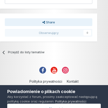
Share
Obserwujący
0
Przejdź do listy tematów
Polityka prywatności
Kontakt
Copyright © 2006-2021
Powiadomienie o plikach cookie
Powered by Invision Community
Aby korzystać z forum, prosimy zaakceptować następującą
politykę cookie oraz regulamin:
Polityka prywatności