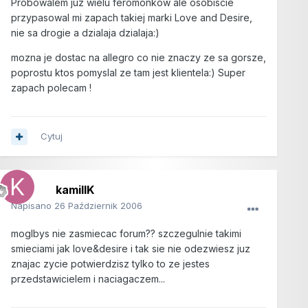
Probowalem juz wielu feromonkow ale osobiscie
przypasowal mi zapach takiej marki Love and Desire,
nie sa drogie a dzialaja dzialaja:)
mozna je dostac na allegro co nie znaczy ze sa gorsze,
poprostu ktos pomyslal ze tam jest klientela:) Super
zapach polecam !
Cytuj
kamillK
Napisano
26 Październik 2006
moglbys nie zasmiecac forum?? szczegulnie takimi
smieciami jak love&desire i tak sie nie odezwiesz juz
znajac zycie potwierdzisz tylko to ze jestes
przedstawicielem i naciagaczem...