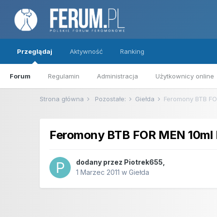
Przeglądaj
Aktywność
Ranking
Forum
Regulamin
Administracja
Użytkownicy online
Strona główna
Pozostałe:
Giełda
Feromony BTB F
Feromony BTB FOR MEN 10m
dodany przez
Piotrek655
,
1 Marzec 2011
w
Giełda