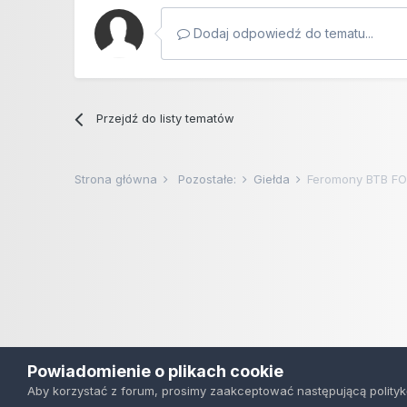
Dodaj odpowiedź do tematu...
Przejdź do listy tematów
Strona główna
Pozostałe:
Giełda
Feromony BTB F
Powiadomienie o plikach cookie
Aby korzystać z forum, prosimy zaakceptować następującą polityk