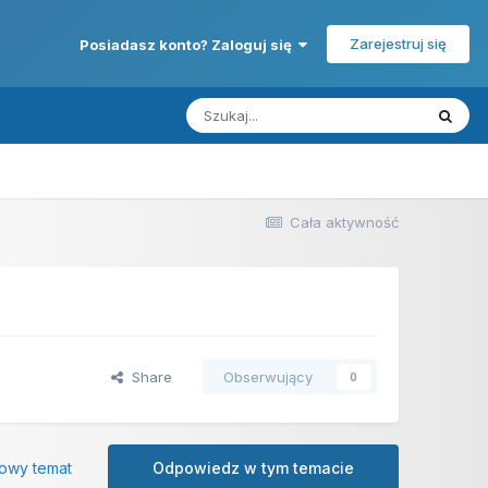
Zarejestruj się
Posiadasz konto? Zaloguj się
Cała aktywność
Share
Obserwujący
0
owy temat
Odpowiedz w tym temacie