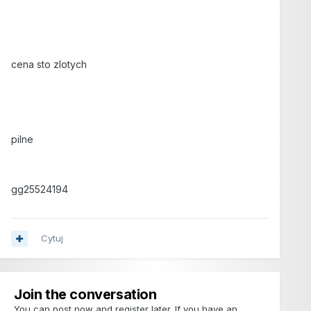
cena sto zlotych
pilne
gg25524194
Cytuj
Join the conversation
You can post now and register later. If you have an