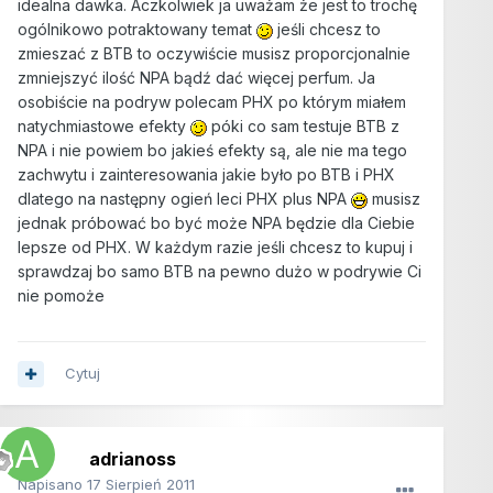
idealna dawka. Aczkolwiek ja uważam że jest to trochę
ogólnikowo potraktowany temat
jeśli chcesz to
zmieszać z BTB to oczywiście musisz proporcjonalnie
zmniejszyć ilość NPA bądź dać więcej perfum. Ja
osobiście na podryw polecam PHX po którym miałem
natychmiastowe efekty
póki co sam testuje BTB z
NPA i nie powiem bo jakieś efekty są, ale nie ma tego
zachwytu i zainteresowania jakie było po BTB i PHX
dlatego na następny ogień leci PHX plus NPA
musisz
jednak próbować bo być może NPA będzie dla Ciebie
lepsze od PHX. W każdym razie jeśli chcesz to kupuj i
sprawdzaj bo samo BTB na pewno dużo w podrywie Ci
nie pomoże
Cytuj
adrianoss
Napisano
17 Sierpień 2011