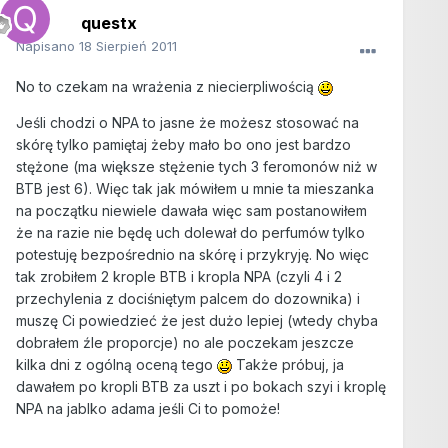
questx
Napisano
18 Sierpień 2011
No to czekam na wrażenia z niecierpliwością
Jeśli chodzi o NPA to jasne że możesz stosować na
skórę tylko pamiętaj żeby mało bo ono jest bardzo
stężone (ma większe stężenie tych 3 feromonów niż w
BTB jest 6). Więc tak jak mówiłem u mnie ta mieszanka
na początku niewiele dawała więc sam postanowiłem
że na razie nie będę uch dolewał do perfumów tylko
potestuję bezpośrednio na skórę i przykryję. No więc
tak zrobiłem 2 krople BTB i kropla NPA (czyli 4 i 2
przechylenia z dociśniętym palcem do dozownika) i
muszę Ci powiedzieć że jest dużo lepiej (wtedy chyba
dobrałem źle proporcje) no ale poczekam jeszcze
kilka dni z ogólną oceną tego
Także próbuj, ja
dawałem po kropli BTB za uszt i po bokach szyi i kroplę
NPA na jablko adama jeśli Ci to pomoże!