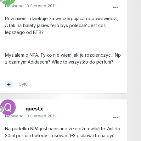
Napisano
13 Sierpień 2011
Rozumiem i dziekuje za wyczerpujaca odpowowiedz:)
A tak na balety jakies fero bys polecał? Jest cos
lepszego od BTB?
Myslalem o NPA. Tylko nie wiem jak je rozcienczyc... Np
z czarnym Adidasem? Wlac to wszystko do perfum?
Cytuj
questx
Napisano
13 Sierpień 2011
Na pudełku NPA jest napisane że można wlać te 7ml do
30ml perfum I wtedy stosować 1-3 psików i to na być