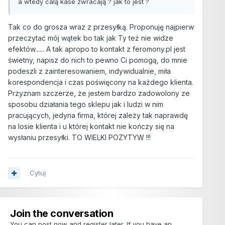
a wtedy calą kase zwracają ? jak to jest ?
Tak co do grosza wraz z przesyłką. Proponuję najpierw
przeczytać mój wątek bo tak jak Ty też nie widze
efektów...... A tak apropo to kontakt z feromony.pl jest
świetny, napisz do nich to pewno Ci pomogą, do mnie
podeszli z zainteresowaniem, indywidualnie, miła
korespondencja i czas poświęcony na każdego klienta.
Przyznam szczerze, że jestem bardzo zadowolony ze
sposobu działania tego sklepu jak i ludzi w nim
pracujących, jedyna firma, której zależy tak naprawdę
na losie klienta i u której kontakt nie kończy się na
wysłaniu przesyłki. TO WIELKI POZYTYW !!!
Cytuj
Join the conversation
You can post now and register later. If you have an