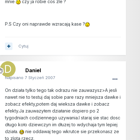
mnie
czy ja robie cos zle ?
P.S Czy oni naprawde wzracają kase ?
Cytuj
Daniel
Napisano
7 Styczeń 2007
On działa tylko tego tak odrazu nie zauwazysz>A jesli
nawet nie to testuj daj sobie pare razy mniejsza dawke i
zobacz efekty,potem daj wieksza dawke i zobacz
efekty.Ja zauwazyłem działanie dopiero po 2
tygodniach codziennego uzywania.I staraj sie stac dosc
długo koło dziewczyn im dłuzej to wdychaja tym lepiej
działa.
nie oddawaj tego wkrutce sie przekonasz ze
to zlota rzecz.