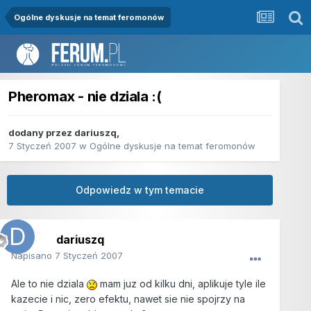
Ogólne dyskusje na temat feromonów
Pheromax - nie dziala :(
dodany przez
dariuszq
,
7 Styczeń 2007
w
Ogólne dyskusje na temat feromonów
Odpowiedz w tym temacie
dariuszq
Napisano
7 Styczeń 2007
Ale to nie dziala
mam juz od kilku dni, aplikuje tyle ile
kazecie i nic, zero efektu, nawet sie nie spojrzy na