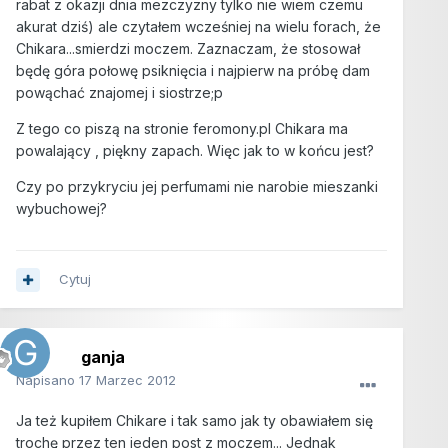
rabat z okazji dnia mezczyzny tylko nie wiem czemu
akurat dziś) ale czytałem wcześniej na wielu forach, że
Chikara...smierdzi moczem. Zaznaczam, że stosował
będę góra połowę psiknięcia i najpierw na próbę dam
powąchać znajomej i siostrze;p
Z tego co piszą na stronie feromony.pl Chikara ma
powalający , piękny zapach. Więc jak to w końcu jest?
Czy po przykryciu jej perfumami nie narobie mieszanki
wybuchowej?
Cytuj
ganja
Napisano
17 Marzec 2012
Ja też kupiłem Chikare i tak samo jak ty obawiałem się
trochę przez ten jeden post z moczem... Jednak