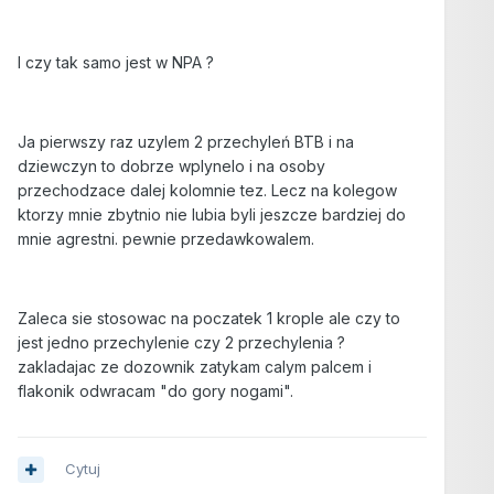
I czy tak samo jest w NPA ?
Ja pierwszy raz uzylem 2 przechyleń BTB i na
dziewczyn to dobrze wplynelo i na osoby
przechodzace dalej kolomnie tez. Lecz na kolegow
ktorzy mnie zbytnio nie lubia byli jeszcze bardziej do
mnie agrestni. pewnie przedawkowalem.
Zaleca sie stosowac na poczatek 1 krople ale czy to
jest jedno przechylenie czy 2 przechylenia ?
zakladajac ze dozownik zatykam calym palcem i
flakonik odwracam "do gory nogami".
Cytuj