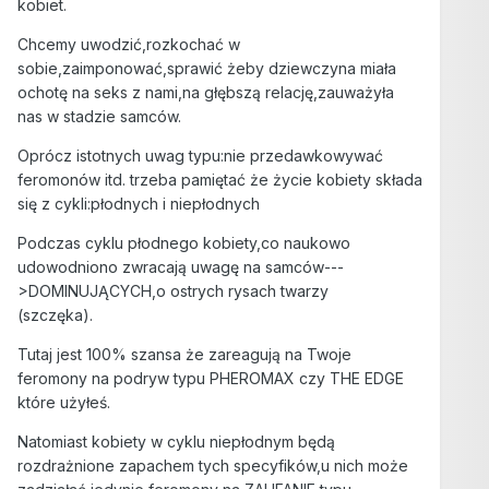
kobiet.
Chcemy uwodzić,rozkochać w
sobie,zaimponować,sprawić żeby dziewczyna miała
ochotę na seks z nami,na głębszą relację,zauważyła
nas w stadzie samców.
Oprócz istotnych uwag typu:nie przedawkowywać
feromonów itd. trzeba pamiętać że życie kobiety składa
się z cykli:płodnych i niepłodnych
Podczas cyklu płodnego kobiety,co naukowo
udowodniono zwracają uwagę na samców---
>DOMINUJĄCYCH,o ostrych rysach twarzy
(szczęka).
Tutaj jest 100% szansa że zareagują na Twoje
feromony na podryw typu PHEROMAX czy THE EDGE
które użyłeś.
Natomiast kobiety w cyklu niepłodnym będą
rozdrażnione zapachem tych specyfików,u nich może