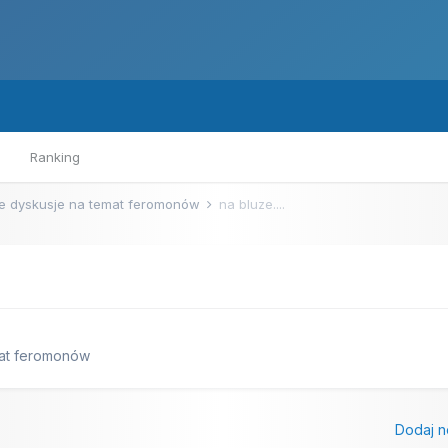
Ranking
e dyskusje na temat feromonów
na bluze....
mat feromonów
Dodaj n