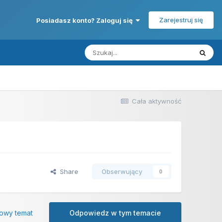
Zarejestruj się
Posiadasz konto? Zaloguj się
Cała aktywność
Share
Obserwujący
0
owy temat
Odpowiedz w tym temacie