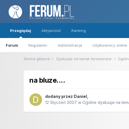
Przeglądaj
Aktywność
Ranking
Forum
Regulamin
Administracja
Użytkownicy online
Strona główna
Dyskusje na temat feromonów:
Ogóln
na bluze....
dodany przez
Daniel
,
12 Styczeń 2007
w
Ogólne dyskusje na te