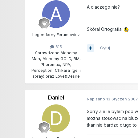
A dlaczego nie?
Skóra! Ortografia!
Legendarny Ferumowicz
615
Cytuj
Sprawdzone:
Alchemy
Man, Alchemy GOLD, RM,
Pheromax, NPA,
Perception, Chikara (gel i
spray) oraz Love&Desire
Daniel
Napisano
13 Styczeń 200
Sorry ale le byłem pod w
mozna stosowac na bluze
tkaninie bardzo długo to 