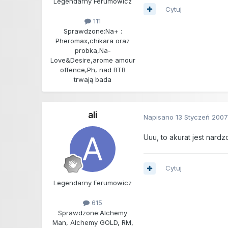
Legendarny Ferumowicz
Cytuj
111
Sprawdzone:
Na+ :
Pheromax,chikara oraz
probka,Na-
Love&Desire,arome amour
offence,Ph, nad BTB
trwają bada
ali
Napisano
13 Styczeń 200
Uuu, to akurat jest nar
Cytuj
Legendarny Ferumowicz
615
Sprawdzone:
Alchemy
Man, Alchemy GOLD, RM,