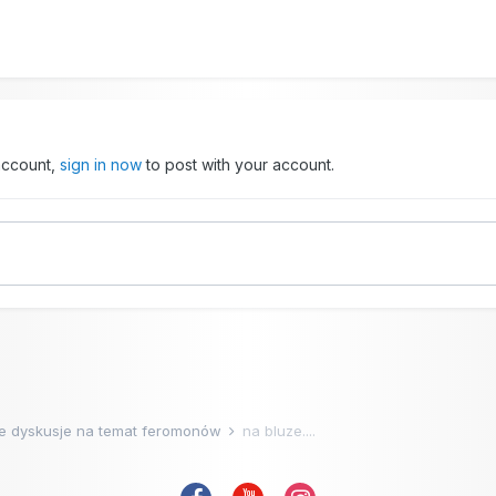
 account,
sign in now
to post with your account.
e dyskusje na temat feromonów
na bluze....