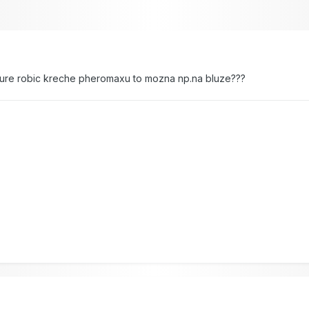
7
skure robic kreche pheromaxu to mozna np.na bluze???
7