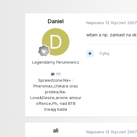
Daniel
Napisano
12 Styczeń 200
witam a np. zamiast na 
Cytuj
Legendarny Ferumowicz
111
Sprawdzone:
Na+ :
Pheromax,chikara oraz
probka,Na-
Love&Desire,arome amour
offence,Ph, nad BTB
trwają bada
ali
Napisano
12 Styczeń 200