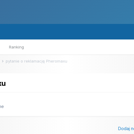
Ranking
e
pytanie o reklamację Pheromaxu
xu
ne
Dodaj n