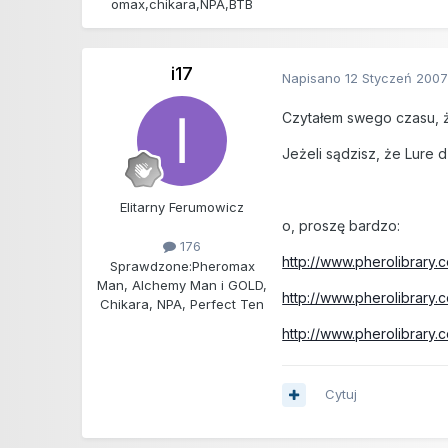
omax,chikara,NPA,BTB
i17
Napisano
12 Styczeń 200
Czytałem swego czasu, ż
Jeżeli sądzisz, że Lure d
Elitarny Ferumowicz
o, proszę bardzo:
176
http://www.pherolibrary
Sprawdzone:
Pheromax
Man, Alchemy Man i GOLD,
http://www.pherolibrary
Chikara, NPA, Perfect Ten
http://www.pherolibrary
Cytuj