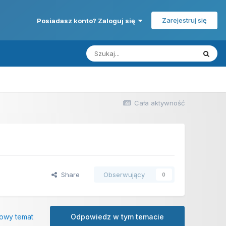
Zarejestruj się
Posiadasz konto? Zaloguj się
Cała aktywność
Share
Obserwujący
0
owy temat
Odpowiedz w tym temacie