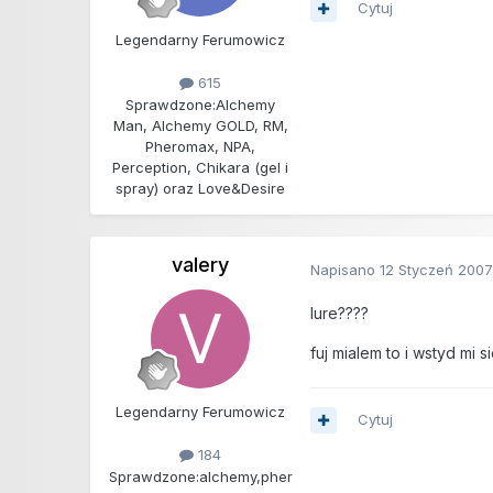
Cytuj
Legendarny Ferumowicz
615
Sprawdzone:
Alchemy
Man, Alchemy GOLD, RM,
Pheromax, NPA,
Perception, Chikara (gel i
spray) oraz Love&Desire
valery
Napisano
12 Styczeń 200
lure????
fuj mialem to i wstyd mi
Legendarny Ferumowicz
Cytuj
184
Sprawdzone:
alchemy,pher