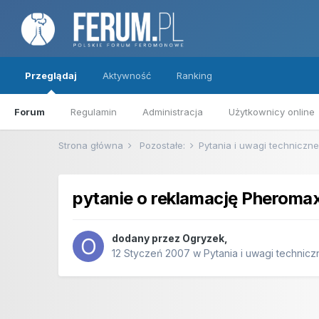
Przeglądaj
Aktywność
Ranking
Forum
Regulamin
Administracja
Użytkownicy online
Strona główna
Pozostałe:
Pytania i uwagi techniczn
pytanie o reklamację Pheroma
dodany przez
Ogryzek
,
12 Styczeń 2007
w
Pytania i uwagi technicz