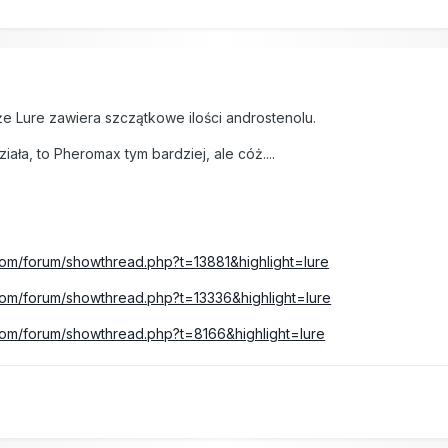
7
e Lure zawiera szczątkowe ilości androstenolu.
ziała, to Pheromax tym bardziej, ale cóż....
.com/forum/showthread.php?t=13881&highlight=lure
.com/forum/showthread.php?t=13336&highlight=lure
.com/forum/showthread.php?t=8166&highlight=lure