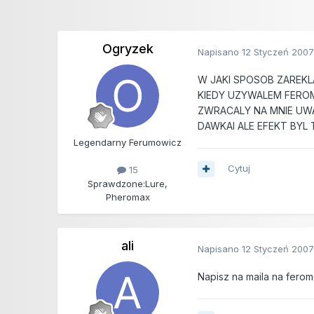
Ogryzek
Napisano
12 Styczeń 200
W JAKI SPOSOB ZAREKL
KIEDY UZYWALEM FERO
ZWRACALY NA MNIE UW
DAWKAI ALE EFEKT BYL 
Legendarny Ferumowicz
Cytuj
15
Sprawdzone:
Lure,
Pheromax
ali
Napisano
12 Styczeń 200
Napisz na maila na ferom