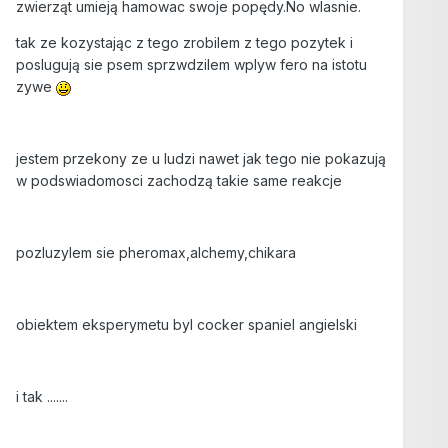
zwierząt umieją hamowac swoje popędy.No wlasnie.
tak ze kozystając z tego zrobilem z tego pozytek i
poslugują sie psem sprzwdzilem wplyw fero na istotu
zywe
jestem przekony ze u ludzi nawet jak tego nie pokazują
w podswiadomosci zachodzą takie same reakcje
pozluzylem sie pheromax,alchemy,chikara
obiektem eksperymetu byl cocker spaniel angielski
i tak .......