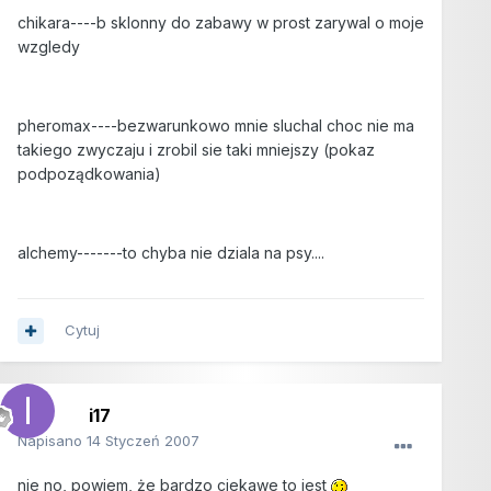
chikara----b sklonny do zabawy w prost zarywal o moje
wzgledy
pheromax----bezwarunkowo mnie sluchal choc nie ma
takiego zwyczaju i zrobil sie taki mniejszy (pokaz
podpoządkowania)
alchemy-------to chyba nie dziala na psy....
Cytuj
i17
Napisano
14 Styczeń 2007
nie no, powiem, że bardzo ciekawe to jest