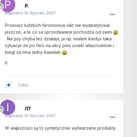
P.
Napisano
15 Styczeń 2007
Przeciez ludzkich feromonow nikt nie wydestylowal
jeszcze, a te co sa sprzedawane pochodza od swini
. Na psy chyba tez dzialaja, ja np. mialem kiedys taka
sytuacje ze po fero na ulicy pies uciekl wlascicielowi i
biegl za mna ladny kawalek
.
P.
Cytuj
i17
Napisano
15 Styczeń 2007
W większości są to syntetycznie wytwarzane produkty.