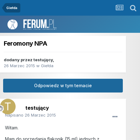
Giełda
Feromony NPA
dodany przez
testujący
,
26 Marzec 2015
w
Giełda
Odpowiedz w tym temacie
testujący
Napisano
26 Marzec 2015
Witam.
Mam do sprzedania flakonik (15 ml) jednych z