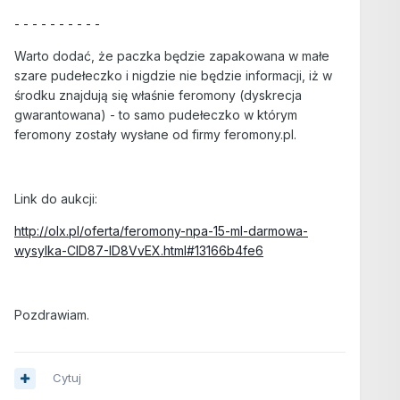
- - - - - - - - - -
Warto dodać, że paczka będzie zapakowana w małe
szare pudełeczko i nigdzie nie będzie informacji, iż w
środku znajdują się właśnie feromony (dyskrecja
gwarantowana) - to samo pudełeczko w którym
feromony zostały wysłane od firmy feromony.pl.
Link do aukcji:
http://olx.pl/oferta/feromony-npa-15-ml-darmowa-
wysylka-CID87-ID8VvEX.html#13166b4fe6
Pozdrawiam.
Cytuj