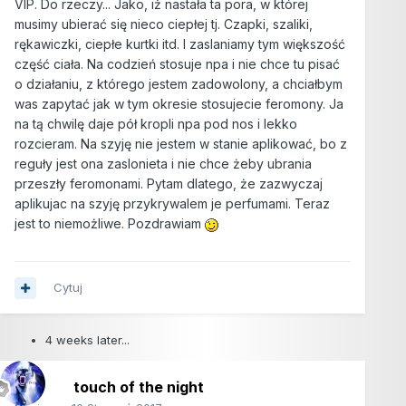
VIP. Do rzeczy... Jako, iż nastała ta pora, w której
musimy ubierać się nieco ciepłej tj. Czapki, szaliki,
rękawiczki, ciepłe kurtki itd. I zaslaniamy tym większość
część ciała. Na codzień stosuje npa i nie chce tu pisać
o działaniu, z którego jestem zadowolony, a chciałbym
was zapytać jak w tym okresie stosujecie feromony. Ja
na tą chwilę daje pół kropli npa pod nos i lekko
rozcieram. Na szyję nie jestem w stanie aplikować, bo z
reguły jest ona zaslonieta i nie chce żeby ubrania
przeszły feromonami. Pytam dlatego, że zazwyczaj
aplikujac na szyję przykrywalem je perfumami. Teraz
jest to niemożliwe. Pozdrawiam
Cytuj
4 weeks later...
touch of the night