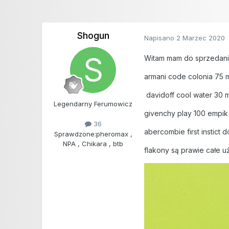
Shogun
Napisano
2 Marzec 2020
Witam mam do sprzedani
armani code colonia 75 
davidoff cool water 30 m
Legendarny Ferumowicz
givenchy play 100 empik
36
abercombie first instict 
Sprawdzone:
pheromax ,
NPA , Chikara , btb
flakony są prawie całe uż