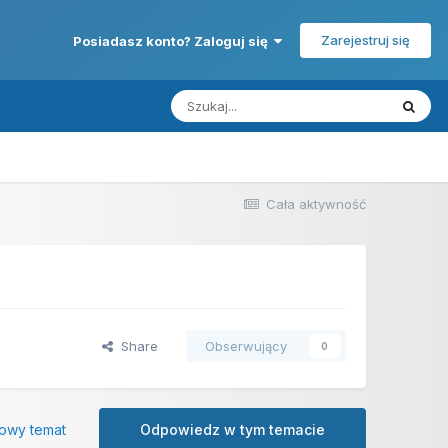
Zarejestruj się
Posiadasz konto? Zaloguj się
Cała aktywność
Share
Obserwujący
0
owy temat
Odpowiedz w tym temacie