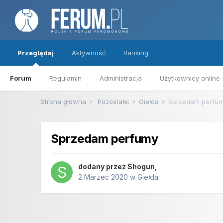
Przeglądaj
Aktywność
Ranking
Forum
Regulamin
Administracja
Użytkownicy online
Strona główna
Pozostałe:
Giełda
Sprzedam perfu
Sprzedam perfumy
dodany przez
Shogun
,
2 Marzec 2020
w
Giełda