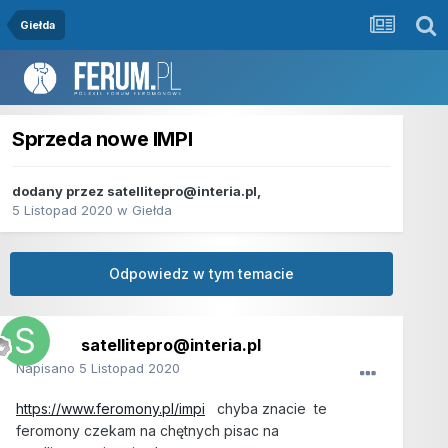
Giełda
Sprzeda nowe IMPI
dodany przez
satellitepro@interia.pl
,
5 Listopad 2020
w
Giełda
Odpowiedz w tym temacie
satellitepro@interia.pl
Napisano
5 Listopad 2020
https://www.feromony.pl/impi
chyba znacie te
feromony czekam na chętnych pisac na