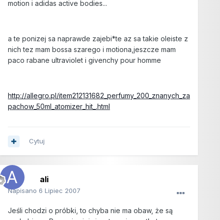
motion i adidas active bodies...
a te ponizej sa naprawde zajebi*te az sa takie oleiste z
nich tez mam bossa szarego i motiona,jeszcze mam
paco rabane ultraviolet i givenchy pour homme
http://allegro.pl/item212131682_perfumy_200_znanych_za
pachow_50ml_atomizer_hit_.html
Cytuj
ali
Napisano
6 Lipiec 2007
Jeśli chodzi o próbki, to chyba nie ma obaw, że są