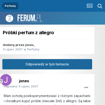
Perfumy
Próbki perfum z allegro
dodany przez
jones
,
4 Lipiec 2007
w
Perfumy
Odpowiedz w tym temacie
jones
Napisano
4 Lipiec 2007
Mam ochotę poeksperymentować z różnymi zapachami
i chciałbym kupić próbki (niecałe 2ml) z allegro. Są takie