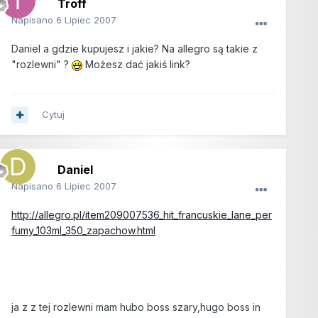
Troff
Napisano
6 Lipiec 2007
Daniel a gdzie kupujesz i jakie? Na allegro są takie z
"rozlewni" ?
Możesz dać jakiś link?
Cytuj
Daniel
Napisano
6 Lipiec 2007
http://allegro.pl/item209007536_hit_francuskie_lane_per
fumy_103ml_350_zapachow.html
ja z z tej rozlewni mam hubo boss szary,hugo boss in