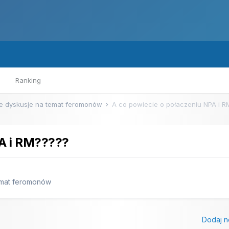
Ranking
e dyskusje na temat feromonów
A co powiecie o połaczeniu NPA i R
PA i RM?????
emat feromonów
Dodaj n