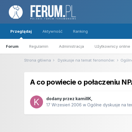
Przeglądaj
Aktywność
Ranking
Forum
Regulamin
Administracja
Użytkownicy online
Strona główna
Dyskusje na temat feromonów:
Ogóln
A co powiecie o połaczeniu N
dodany przez
kamillK
,
17 Wrzesień 2006
w
Ogólne dyskusje na t