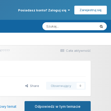
Zarejestruj się
Posiadasz konto? Zaloguj się
M?????
Cała aktywność
Share
Obserwujący
0
owy temat
Odpowiedz w tym temacie