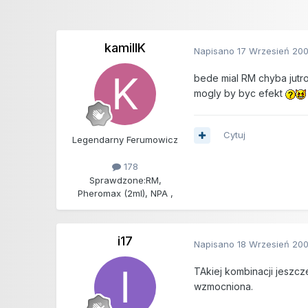
kamillK
Napisano
17 Wrzesień 20
bede mial RM chyba jutr
mogly by byc efekt
Cytuj
Legendarny Ferumowicz
178
Sprawdzone:
RM,
Pheromax (2ml), NPA ,
i17
Napisano
18 Wrzesień 20
TAkiej kombinacji jeszcz
wzmocniona.