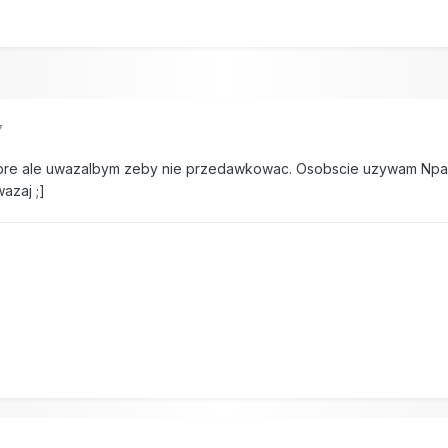
7
re ale uwazalbym zeby nie przedawkowac. Osobscie uzywam Npa I Chi
azaj ;]