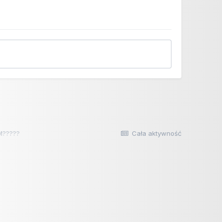
M?????
Cała aktywność