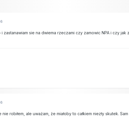
06
o i zastanawiam sie na dwiema rzeczami czy zamowic NPA i czy jak 
06
e nie robiłem, ale uważam, że miałoby to całkiem niezły skutek. Sa