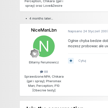
Perception, Chikara (gel i
spray) oraz Love&Desire
4 months later...
NiceManLbn
Napisano
24 Styczeń 200
Oglnie chyba bedzie dob
mozesz probowac ale uw
Cytuj
Elitarny Ferumowicz
88
Sprawdzone:
NPA; Chikara
(gel i spray); Pheromax
Man; Perception; P10
[Obecnie testy]