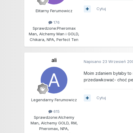
Cytuj
Elitarny Ferumowicz
176
Sprawdzone:
Pheromax
Man, Alchemy Man i GOLD,
Chikara, NPA, Perfect Ten
ali
Napisano
23 Wrzesień 20
Moim zdaniem byłaby to 
przedawkować- choć pewi
Cytuj
Legendarny Ferumowicz
615
Sprawdzone:
Alchemy
Man, Alchemy GOLD, RM,
Pheromax, NPA,