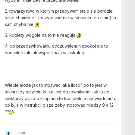
wydaje mi sie ze nie przedawkwalem
2. towarzystwo w ktorym przebywam stalo sie bardziej
takie chamskie:| (oczywiscie nie w stosunku do mnie) ja
sam chyba nie
3. kobiety wogole na to nie reaguja
4. po przedawkowaniu odczuwalem niepokoj ale to
normalne tak jak wspominaja w instrukcji
Wiecie moze jak to stoswac jaka ilosc? bo to jest w
takim niby sztyfcie kulka jest dozownikiem i jak tu co
niektorzy pisza o kroplach to kompletnie nie wiadomo o
co b, a w instrukcji pisze zeby stosowac miedzy 9 a 12
??
Cytuj