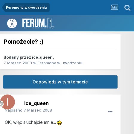
Feromony w uwodzeniu
Pomożecie? :)
dodany przez
ice_queen
,
7 Marzec 2008
w
Feromony w uwodzeniu
Odpowiedz w tym temacie
ice_queen
Napisano
7 Marzec 2008
OK, więc słuchajcie mnie...