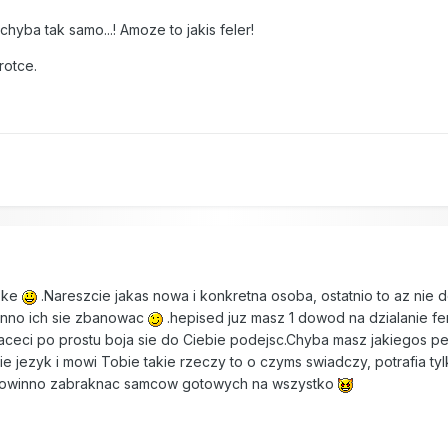
 chyba tak samo...! Amoze to jakis feler!
rotce.
8
zke
.Nareszcie jakas nowa i konkretna osoba, ostatnio to az nie d
winno ich sie zbanowac
.hepised juz masz 1 dowod na dzialanie fe
aceci po prostu boja sie do Ciebie podejsc.Chyba masz jakiegos pe
ie jezyk i mowi Tobie takie rzeczy to o czyms swiadczy, potrafia tyl
e powinno zabraknac samcow gotowych na wszystko