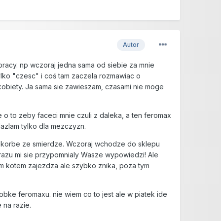
Autor
 pracy. np wczoraj jedna sama od siebie za mnie
tylko "czesc" i coś tam zaczela rozmawiac o
 kobiety. Ja sama sie zawieszam, czasami nie moge
 to zeby faceci mnie czuli z daleka, a ten feromax
alazlam tylko dla mezczyzn.
m korbe ze smierdze. Wczoraj wchodze do sklepu
razu mi sie przypomnialy Wasze wypowiedzi! Ale
lym kotem zajezdza ale szybko znika, poza tym
ke feromaxu. nie wiem co to jest ale w piatek ide
 na razie.