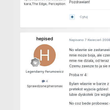
Pozdrawiam!
kara,The Edge, Perception
Cytuj
hepised
Napisano
7 Kwiecień 200
No wlasnie sie zastanawi
mnie moze boja, ale czemu
mnie nie dziala, od teraz
Czemu zawsze to ja si
Legendarny Ferumowicz
Proba nr 4:
4
Bylam wlasnie w barze z 
Sprawdzone:
pheromax
pretekst wyjscia gdzies!.
lubie dyskotek (ze wzgl
No coz bede probowac do