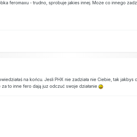
obka feromaxu - trudno, sprobuje jakies innej. Moze co innego zadzi
8
iedziałaś na końcu. Jesli PHX nie zadziała nie Ciebie, tak jakbys ch
 za to inne fero dają juz odczuć swoje działanie