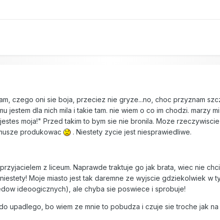
8
am, czego oni sie boja, przeciez nie gryze...no, choc przyznam szcz
 jestem dla nich mila i takie tam. nie wiem o co im chodzi. marzy mi
 jestes moja!" Przed takim to bym sie nie bronila. Moze rzeczywiscie o
e musze produkowac
. Niestety zycie jest niesprawiedliwe.
przyjacielem z liceum. Naprawde traktuje go jak brata, wiec nie chc
 niestety! Moje miasto jest tak daremne ze wyjscie gdziekolwiek w ty
edow ideoogicznych), ale chyba sie poswiece i sprobuje!
 upadlego, bo wiem ze mnie to pobudza i czuje sie troche jak na 