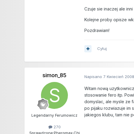
Czuje sie inaczej ale inni
Kolejne proby opisze wk
Pozdrawiam!
Cytuj
simon_85
Napisano
7 Kwiecień 200
Witam nową uzytkownic
stosowanie fero itp. Po
domyslac, ale mysle ze f
po pijaku rozwiazuje im s
jakiegos klubu, tam ni
Legendarny Ferumowicz
270
Sprawdzone:
Pheromax,Chi