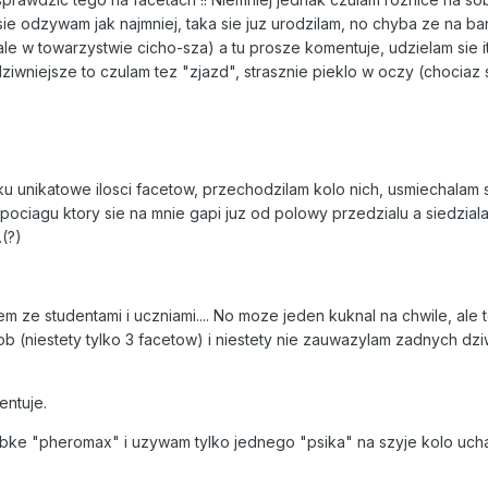
e odzywam jak najmniej, taka sie juz urodzilam, no chyba ze na ban
le w towarzystwie cicho-sza) a tu prosze komentuje, udzielam sie it
dziwniejsze to czulam tez "zjazd", strasznie pieklo w oczy (chociaz s
u unikatowe ilosci facetow, przechodzilam kolo nich, usmiechalam s
pociagu ktory sie na mnie gapi juz od polowy przedzialu a siedzi
.(?)
 ze studentami i uczniami.... No moze jeden kuknal na chwile, ale 
 (niestety tylko 3 facetow) i niestety nie zauwazylam zadnych dziw
entuje.
ke "pheromax" i uzywam tylko jednego "psika" na szyje kolo ucha i