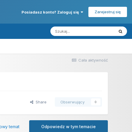
Zarejestruj się
Posiadasz konto? Zaloguj się
Cała aktywność
Share
Obserwujący
0
owy temat
Odpowiedz w tym temacie