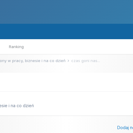
Ranking
ony w pracy, biznesie i na co dzień
czas goni nas...
sie i na co dzień
Dodaj n