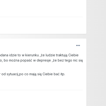
ana idzie to w kierunku ,że ludzie traktują Ciebie
ero, bo można popaść w depresje ,że bez tego nic się
d sytuacij,po co mają się Ciebie bać itp.