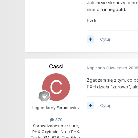
Jak mi sie skonczy ta pr
inne dla innego..itd.
Pzdr
Cytuj
Cassi
Napisano
8 Kwiecień 200
Zgadzam się z tym, co pow
PXH działa "zerowo", ale
Cytuj
Legendarny Ferumowicz
379
Sprawdzone:
na +: Lure,
PHX Oxytocin. Na -: PHX.
Testy: RM, BTB, The Edge,