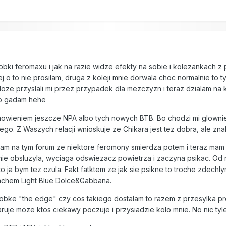
8
robki feromaxu i jak na razie widze efekty na sobie i kolezankach z
j o to nie prosilam, druga z koleji mnie dorwala choc normalnie to 
 Moze przyslali mi przez przypadek dla mezczyzn i teraz dzialam na
zo gadam hehe
owieniem jeszcze NPA albo tych nowych BTB. Bo chodzi mi glownie o
nego. Z Waszych relacji wnioskuje ze Chikara jest tez dobra, ale zn
alam na tym forum ze niektore feromony smierdza potem i teraz ma
ie obsluzyla, wyciaga odswiezacz powietrza i zaczyna psikac. Od 
to ja bym tez czula. Fakt fatktem ze jak sie psikne to troche zdech
achem Light Blue Dolce&Gabbana.
bke "the edge" czy cos takiego dostalam to razem z przesylka prob
aruje moze ktos ciekawy poczuje i przysiadzie kolo mnie. No nic tyle