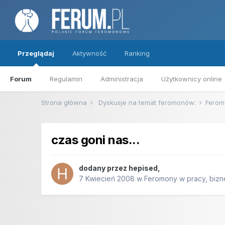
Przeglądaj
Aktywność
Ranking
Forum
Regulamin
Administracja
Użytkownicy online
Strona główna
Dyskusje na temat feromonów:
Ferom
czas goni nas...
dodany przez
hepised
,
7 Kwiecień 2008
w
Feromony w pracy, bizne