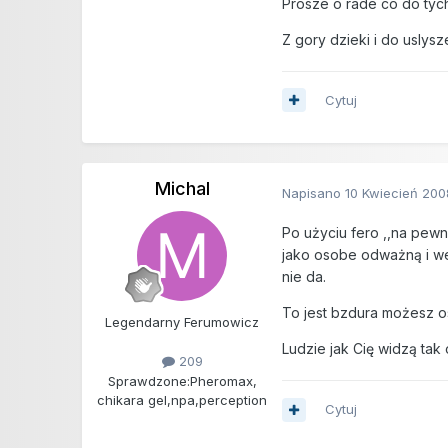
Prosze o rade co do tych
Z gory dzieki i do uslys
Cytuj
Michal
Napisano
10 Kwiecień 200
Po użyciu fero ,,na pewn
jako osobe odważną i wes
nie da.
To jest bzdura możesz os
Legendarny Ferumowicz
Ludzie jak Cię widzą tak
209
Sprawdzone:
Pheromax,
chikara gel,npa,perception
Cytuj