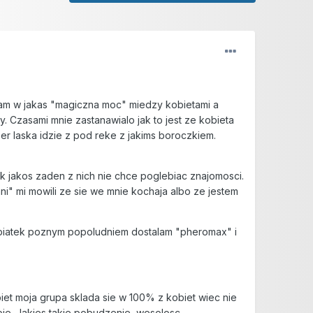
lam w jakas "magiczna moc" miedzy kobietami a
y. Czasami mnie zastanawialo jak to jest ze kobieta
per laska idzie z pod reke z jakims boroczkiem.
ak jakos zaden z nich nie chce poglebiac znajomosci.
ani" mi mowili ze sie we mnie kochaja albo ze jestem
W piatek poznym popoludniem dostalam "pheromax" i
iet moja grupa sklada sie w 100% z kobiet wiec nie
bie. Jakies takie pobudzenie, wesolosc,