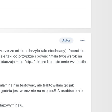
Autor
erze ze mi sie zdarzylo (ale niechcacy). faceci sie
 sie taki co przyjdzie i powie: "mala twoj wzrok na
taczaja mnie "cip....", ktore boja sie mnie wziac sila.
ialam na nim testowac, ale traktowalam go jak
godniu jest wrecz nie na miejscu!!! A osobiscie nie
lajtowym haju.