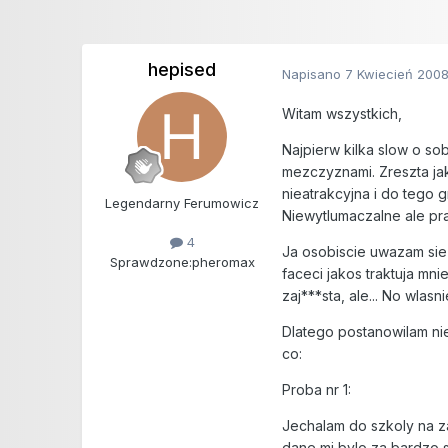
hepised
Napisano
7 Kwiecień 200
Witam wszystkich,
Najpierw kilka slow o s
mezczyznami. Zreszta jak
nieatrakcyjna i do tego g
Legendarny Ferumowicz
Niewytlumaczalne ale pr
4
Ja osobiscie uwazam sie 
Sprawdzone:
pheromax
faceci jakos traktuja mn
zaj***sta, ale... No wlasn
Dlatego postanowilam ni
co:
Proba nr 1:
Jechalam do szkoly na za
dane mi bylo za bardzo s