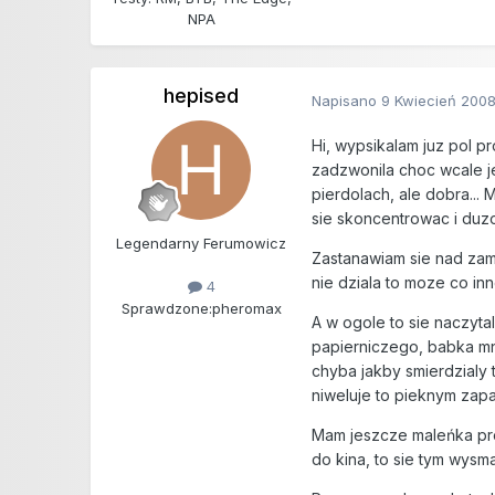
NPA
hepised
Napisano
9 Kwiecień 200
Hi, wypsikalam juz pol p
zadzwonila choc wcale je
pierdolach, ale dobra...
sie skoncentrowac i du
Legendarny Ferumowicz
Zastanawiam sie nad zam
nie dziala to moze co in
4
Sprawdzone:
pheromax
A w ogole to sie naczyt
papierniczego, babka mn
chyba jakby smierdzialy 
niweluje to pieknym zap
Mam jeszcze maleńka pro
do kina, to sie tym wysm