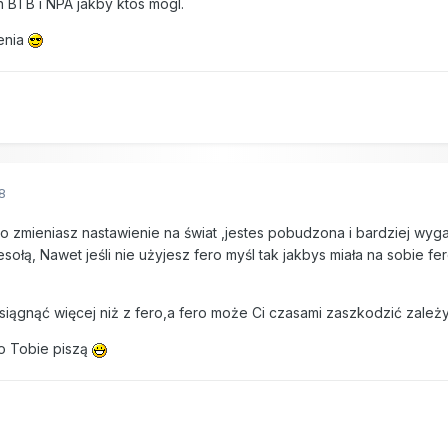
 BTB i NPA jakby ktos mogl.
zenia
8
o zmieniasz nastawienie na świat ,jestes pobudzona i bardziej wygad
ołą, Nawet jeśli nie użyjesz fero myśl tak jakbys miała na sobie f
iągnąć więcej niż z fero,a fero może Ci czasami zaszkodzić zależy o
 o Tobie piszą