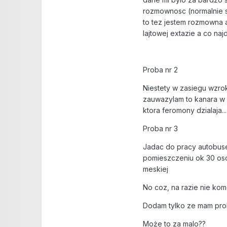
rozmownosc (normalnie si
to tez jestem rozmowna a
lajtowej extazie a co naj
Proba nr 2
Niestety w zasiegu wzrok
zauwazylam to kanara w 
ktora feromony dzialaja...
Proba nr 3
Jadac do pracy autobusem
pomieszczeniu ok 30 osob
meskiej
No coz, na razie nie kom
Dodam tylko ze mam prob
Może to za malo??