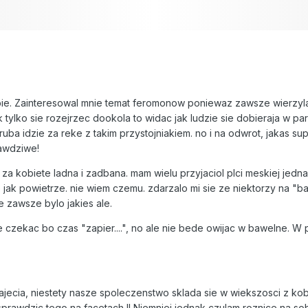
8
obie. Zainteresowal mnie temat feromonow poniewaz zawsze wierzy
 tylko sie rozejrzec dookola to widac jak ludzie sie dobieraja w par
ruba idzie za reke z takim przystojniakiem. no i na odwrot, jakas su
awdziwe!
za kobiete ladna i zadbana. mam wielu przyjaciol plci meskiej jedn
ie jak powietrze. nie wiem czemu. zdarzalo mi sie ze niektorzy na "b
ie zawsze bylo jakies ale.
e czekac bo czas "zapier....", no ale nie bede owijac w bawelne. 
jecia, niestety nasze spoleczenstwo sklada sie w wiekszosci z kob
prawdzic tego na facetach !! Niemniej jednak czulam roznice na so