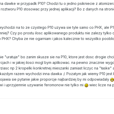
a dawke w przypadk P10? Chodzi tu o jedno psikniecie z atomizera 
% roztworu P10 stosowac przy jednej aplikacji? Bo z danych na stro
wychodzi na to ze czystego P10 uzywa sie tyle samo co PHX, ale P10
iej? Czy po prostu ilosc aplikowanego produktu nie zalezy tylko o
 o PHX? Chyba ze nie ogarniam i jakos kalecznie to wszystko poobl
e "uratuje" bo zanim skusze sie na P10, ktore jest dosc drogie chci
rcjach i w jakiej ilosci mogl bym aplikowac. na pewno znacznie wyg
wziasc np 2 kropelki konkretnej mieszanki zamiast liczyc na "łaske"
za kazdym razem wychodzi inna dawka :/. Pozatym jak wiemy P10 jest 
ojawia sie pytanie jakie proporcje najbardziej by mi odpowiadaly
twi i uprzyjemnie uzywanie feromonow nie tylko mi
wiec licze na 