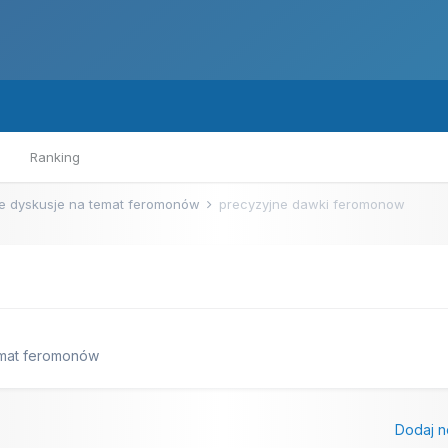
Ranking
e dyskusje na temat feromonów
precyzyjne dawki feromonow
emat feromonów
Dodaj n