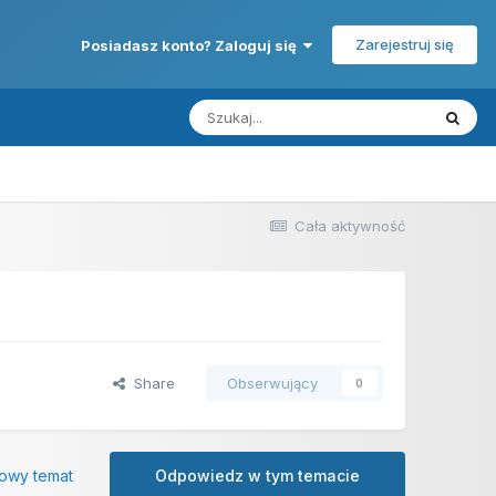
Zarejestruj się
Posiadasz konto? Zaloguj się
Cała aktywność
Share
Obserwujący
0
owy temat
Odpowiedz w tym temacie