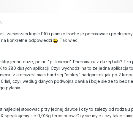
08
ml, zamierzam kupic P10 i planuje troche je pomixowac i poekspe
c na konkretne odpowiedzi
. Tak wiec:
ililitry jedno duze, pelne "psikniecie" Pheromaxu z duzej butli? Tzn 
 to 280 duzych aplikacji. Czyli wychodzi na to ze jedna aplikacja t
knieciu z atomizera mam bardziej "mokry" nadgarstek jak po 2 krop
t 0,1ml, czyli wedlug danych podwojna dawka i boje sie ze to bedz
go pytania.
st najlepiej stosowac przy jednej dawce i czy to zalezy od rodzaj
X spryskujemy sie 0,018g feromonów. Czy sie myle i czy takie sa