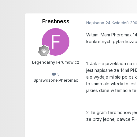
Freshness
Napisano
24 Kwiecień 20
Witam. Mam Pheromax 14
konkretnych pytan licza
Legendarny Ferumowicz
1. Jak sie przeklada na m
jest napisane ze 14ml PHX
3
ale wydaje mi sie po psi
Sprawdzone:
Pheromax
to samo ale wtedy to jes
jakies dane w temacie te
2. Ile gram feromonów je
ze przy jednej dawce PH