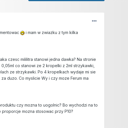
rymentowac
i mam w zwiazku z tym kilka
jaka czesc mililitra stanowi jedna dawka? Na stronie
o 0,05ml co stanowi ze 2 kropelki z 2ml strzykawki,
elach ze strzykawki. Po 4 kropelkach wydaje mi sie
ie za duzo. Co myslicie Wy i czy moze Ferum ma
u produktu czy mozna to uogolnic? Bo wychodzi na to
me proporcje mozna stosowac przy P10?