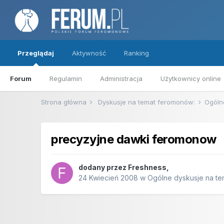
Przeglądaj
Aktywność
Ranking
Forum
Regulamin
Administracja
Użytkownicy online
Strona główna
Dyskusje na temat feromonów:
Ogóln
precyzyjne dawki feromonow
dodany przez
Freshness
,
24 Kwiecień 2008
w
Ogólne dyskusje na t