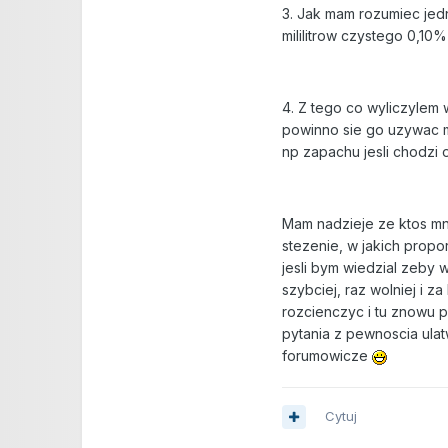
3. Jak mam rozumiec jedn
mililitrow czystego 0,10
4. Z tego co wyliczylem 
powinno sie go uzywac mn
np zapachu jesli chodzi
Mam nadzieje ze ktos mni
stezenie, w jakich propo
jesli bym wiedzial zeby 
szybciej, raz wolniej i 
rozcienczyc i tu znowu p
pytania z pewnoscia ula
forumowicze
Cytuj