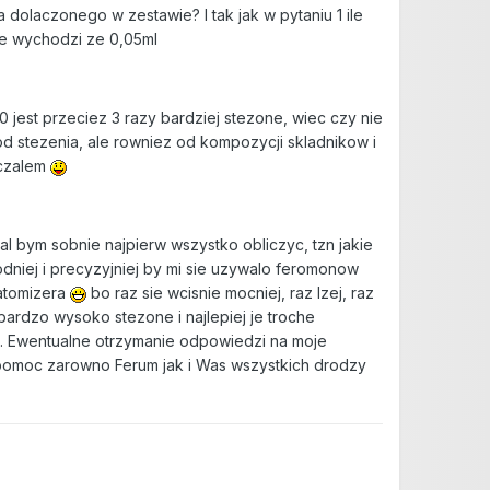
dolaczonego w zestawie? I tak jak w pytaniu 1 ile
nie wychodzi ze 0,05ml
 jest przeciez 3 razy bardziej stezone, wiec czy nie
d stezenia, ale rowniez od kompozycji skladnikow i
iczalem
al bym sobnie najpierw wszystko obliczyc, tzn jakie
odniej i precyzyjniej by mi sie uzywalo feromonow
 atomizera
bo raz sie wcisnie mocniej, raz lzej, raz
bardzo wysoko stezone i najlepiej je troche
. Ewentualne otrzymanie odpowiedzi na moje
pomoc zarowno Ferum jak i Was wszystkich drodzy